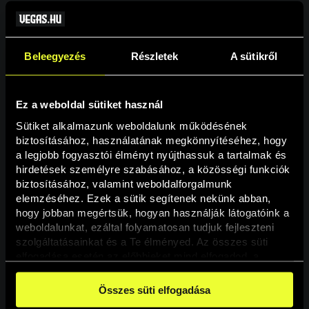
Beleegyezés
Részletek
A sütikről
Ez a weboldal sütiket használ
Sütiket alkalmazunk weboldalunk működésének 
biztosításához, használatának megkönnyítéséhez, hogy 
a legjobb fogyasztói élményt nyújthassuk a tartalmak és 
hirdetések személyre szabásához, a közösségi funkciók 
Oldal nem található
biztosításához, valamint weboldalforgalmunk 
elemzéséhez. Ezek a sütik segítenek nekünk abban, 
hogy jobban megértsük, hogyan használják látogatóink a 
A keresett oldal nem található.
weboldalunkat, ezáltal folyamatosan tudjuk fejleszteni 
szolgáltatásainkat és a Te élményed. Az összes süti 
elfogadása esetén az előbbieket mind elfogadod, a 
Vissza
beállításokban pedig egyesével dönthethetsz arról, hogy 
a weboldal használatához elengedhetetlen sütiken kívül 
Összes süti elfogadása
milyen célokat engedélyez.