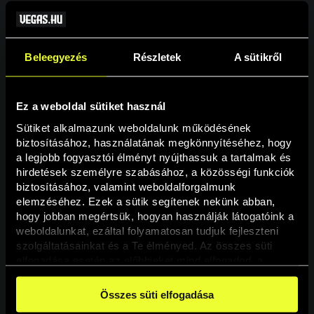
Beleegyezés
Részletek
A sütikről
Ez a weboldal sütiket használ
Sütiket alkalmazunk weboldalunk működésének 
biztosításához, használatának megkönnyítéséhez, hogy 
a legjobb fogyasztói élményt nyújthassuk a tartalmak és 
hirdetések személyre szabásához, a közösségi funkciók 
Oldal nem található
biztosításához, valamint weboldalforgalmunk 
elemzéséhez. Ezek a sütik segítenek nekünk abban, 
hogy jobban megértsük, hogyan használják látogatóink a 
A keresett oldal nem található.
weboldalunkat, ezáltal folyamatosan tudjuk fejleszteni 
szolgáltatásainkat és a Te élményed. Az összes süti 
elfogadása esetén az előbbieket mind elfogadod, a 
Vissza
beállításokban pedig egyesével dönthethetsz arról, hogy 
a weboldal használatához elengedhetetlen sütiken kívül 
Összes süti elfogadása
milyen célokat engedélyez.