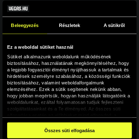
Beleegyezés
Részletek
A sütikről
Ez a weboldal sütiket használ
Sütiket alkalmazunk weboldalunk működésének 
biztosításához, használatának megkönnyítéséhez, hogy 
a legjobb fogyasztói élményt nyújthassuk a tartalmak és 
hirdetések személyre szabásához, a közösségi funkciók 
Oldal nem található
biztosításához, valamint weboldalforgalmunk 
elemzéséhez. Ezek a sütik segítenek nekünk abban, 
hogy jobban megértsük, hogyan használják látogatóink a 
A keresett oldal nem található.
weboldalunkat, ezáltal folyamatosan tudjuk fejleszteni 
szolgáltatásainkat és a Te élményed. Az összes süti 
elfogadása esetén az előbbieket mind elfogadod, a 
Vissza
beállításokban pedig egyesével dönthethetsz arról, hogy 
a weboldal használatához elengedhetetlen sütiken kívül 
Összes süti elfogadása
milyen célokat engedélyez.