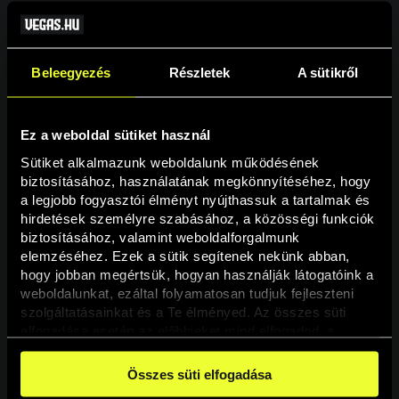
Beleegyezés
Részletek
A sütikről
Ez a weboldal sütiket használ
Sütiket alkalmazunk weboldalunk működésének 
biztosításához, használatának megkönnyítéséhez, hogy 
a legjobb fogyasztói élményt nyújthassuk a tartalmak és 
hirdetések személyre szabásához, a közösségi funkciók 
Oldal nem található
biztosításához, valamint weboldalforgalmunk 
elemzéséhez. Ezek a sütik segítenek nekünk abban, 
hogy jobban megértsük, hogyan használják látogatóink a 
A keresett oldal nem található.
weboldalunkat, ezáltal folyamatosan tudjuk fejleszteni 
szolgáltatásainkat és a Te élményed. Az összes süti 
elfogadása esetén az előbbieket mind elfogadod, a 
Vissza
beállításokban pedig egyesével dönthethetsz arról, hogy 
a weboldal használatához elengedhetetlen sütiken kívül 
Összes süti elfogadása
milyen célokat engedélyez.