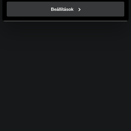
A weboldalainkon használt sütikről további információkat 
erre a linkre kattintva a 
Süti tájékoztatónkban
 találsz!
Beállítások