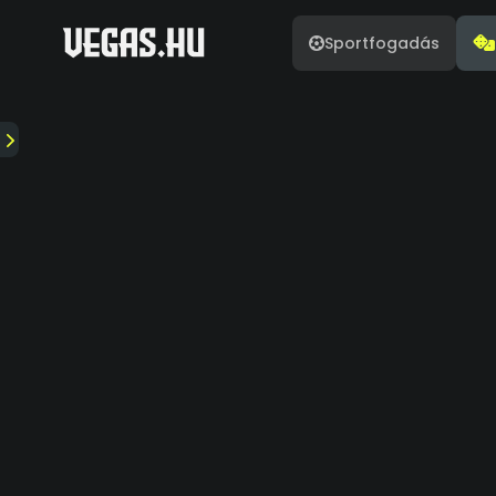
Sportfogadás