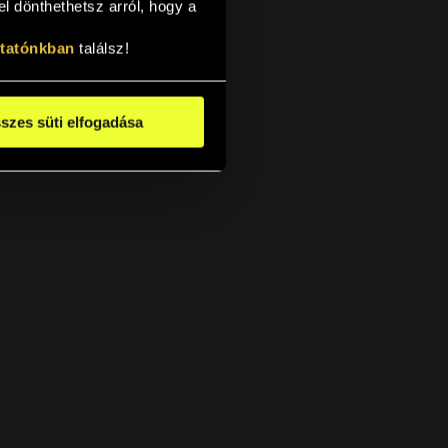
 dönthethetsz arról, hogy a 
ztatónkban
 találsz!
szes süti elfogadása