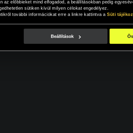
A keresett oldal nem található.
n az előbbieket mind elfogadod, a beállításokban pedig egyesével
edhetetlen sütiken kívül milyen célokat engedélyez.
ikről további információkat erre a linkre kattintva a 
Süti tájéko
Vissza
Beállítások
Ös