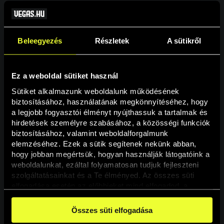
Beleegyezés
Részletek
A sütikről
Ez a weboldal sütiket használ
Sütiket alkalmazunk weboldalunk működésének 
biztosításához, használatának megkönnyítéséhez, hogy 
a legjobb fogyasztói élményt nyújthassuk a tartalmak és 
hirdetések személyre szabásához, a közösségi funkciók 
Oldal nem található
biztosításához, valamint weboldalforgalmunk 
elemzéséhez. Ezek a sütik segítenek nekünk abban, 
hogy jobban megértsük, hogyan használják látogatóink a 
A keresett oldal nem található.
weboldalunkat, ezáltal folyamatosan tudjuk fejleszteni 
szolgáltatásainkat és a Te élményed. Az összes süti 
elfogadása esetén az előbbieket mind elfogadod, a 
Vissza
beállításokban pedig egyesével dönthethetsz arról, hogy 
a weboldal használatához elengedhetetlen sütiken kívül 
Összes süti elfogadása
milyen célokat engedélyez.