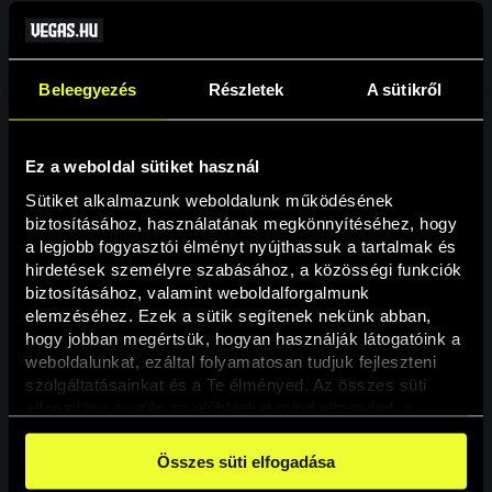
Beleegyezés
Részletek
A sütikről
Ez a weboldal sütiket használ
Sütiket alkalmazunk weboldalunk működésének 
biztosításához, használatának megkönnyítéséhez, hogy 
a legjobb fogyasztói élményt nyújthassuk a tartalmak és 
hirdetések személyre szabásához, a közösségi funkciók 
Oldal nem található
biztosításához, valamint weboldalforgalmunk 
elemzéséhez. Ezek a sütik segítenek nekünk abban, 
hogy jobban megértsük, hogyan használják látogatóink a 
A keresett oldal nem található.
weboldalunkat, ezáltal folyamatosan tudjuk fejleszteni 
szolgáltatásainkat és a Te élményed. Az összes süti 
elfogadása esetén az előbbieket mind elfogadod, a 
Vissza
beállításokban pedig egyesével dönthethetsz arról, hogy 
a weboldal használatához elengedhetetlen sütiken kívül 
Összes süti elfogadása
milyen célokat engedélyez.