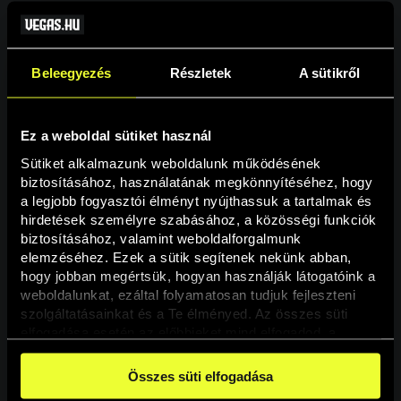
Beleegyezés
Részletek
A sütikről
Ez a weboldal sütiket használ
Sütiket alkalmazunk weboldalunk működésének 
biztosításához, használatának megkönnyítéséhez, hogy 
a legjobb fogyasztói élményt nyújthassuk a tartalmak és 
hirdetések személyre szabásához, a közösségi funkciók 
Oldal nem található
biztosításához, valamint weboldalforgalmunk 
elemzéséhez. Ezek a sütik segítenek nekünk abban, 
hogy jobban megértsük, hogyan használják látogatóink a 
A keresett oldal nem található.
weboldalunkat, ezáltal folyamatosan tudjuk fejleszteni 
szolgáltatásainkat és a Te élményed. Az összes süti 
elfogadása esetén az előbbieket mind elfogadod, a 
Vissza
beállításokban pedig egyesével dönthethetsz arról, hogy 
a weboldal használatához elengedhetetlen sütiken kívül 
Összes süti elfogadása
milyen célokat engedélyez.