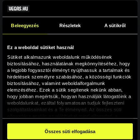
Beleegyezés
Részletek
A sütikről
Ez a weboldal sütiket használ
Sütiket alkalmazunk weboldalunk működésének 
biztosításához, használatának megkönnyítéséhez, hogy 
a legjobb fogyasztói élményt nyújthassuk a tartalmak és 
hirdetések személyre szabásához, a közösségi funkciók 
Oldal nem található
biztosításához, valamint weboldalforgalmunk 
elemzéséhez. Ezek a sütik segítenek nekünk abban, 
hogy jobban megértsük, hogyan használják látogatóink a 
A keresett oldal nem található.
weboldalunkat, ezáltal folyamatosan tudjuk fejleszteni 
szolgáltatásainkat és a Te élményed. Az összes süti 
elfogadása esetén az előbbieket mind elfogadod, a 
Vissza
beállításokban pedig egyesével dönthethetsz arról, hogy 
a weboldal használatához elengedhetetlen sütiken kívül 
Összes süti elfogadása
milyen célokat engedélyez.