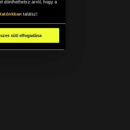
 dönthethetsz arról, hogy a 
ztatónkban
 találsz!
szes süti elfogadása