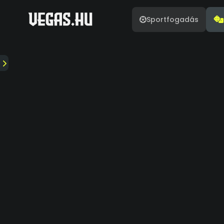
Sportfogadás