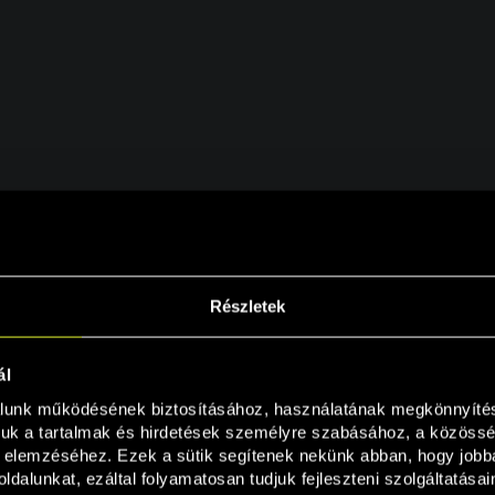
Részletek
ál
lunk működésének biztosításához, használatának megkönnyítésé
Oldal nem található
uk a tartalmak és hirdetések személyre szabásához, a közösségi
 elemzéséhez. Ezek a sütik segítenek nekünk abban, hogy jobb
ldalunkat, ezáltal folyamatosan tudjuk fejleszteni szolgáltatásai