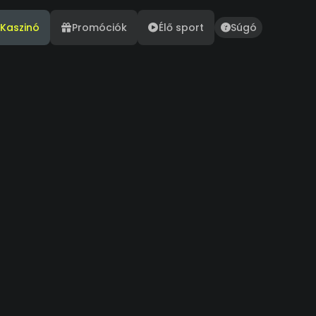
Kaszinó
Promóciók
Élő sport
Súgó