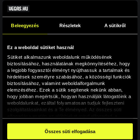
Beleegyezés
Részletek
A sütikről
Ez a weboldal sütiket használ
Sütiket alkalmazunk weboldalunk működésének 
biztosításához, használatának megkönnyítéséhez, hogy 
a legjobb fogyasztói élményt nyújthassuk a tartalmak és 
hirdetések személyre szabásához, a közösségi funkciók 
Oldal nem található
biztosításához, valamint weboldalforgalmunk 
elemzéséhez. Ezek a sütik segítenek nekünk abban, 
hogy jobban megértsük, hogyan használják látogatóink a 
A keresett oldal nem található.
weboldalunkat, ezáltal folyamatosan tudjuk fejleszteni 
szolgáltatásainkat és a Te élményed. Az összes süti 
elfogadása esetén az előbbieket mind elfogadod, a 
Vissza
beállításokban pedig egyesével dönthethetsz arról, hogy 
a weboldal használatához elengedhetetlen sütiken kívül 
Összes süti elfogadása
milyen célokat engedélyez.