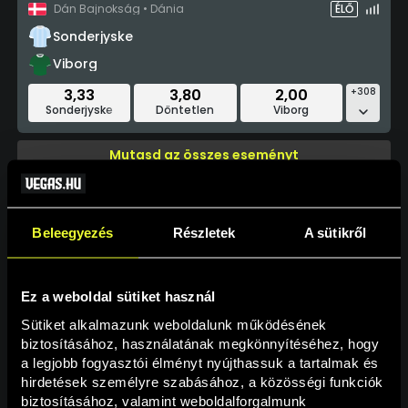
Beleegyezés
Részletek
A sütikről
Ez a weboldal sütiket használ
Sütiket alkalmazunk weboldalunk működésének 
biztosításához, használatának megkönnyítéséhez, hogy 
a legjobb fogyasztói élményt nyújthassuk a tartalmak és 
hirdetések személyre szabásához, a közösségi funkciók 
biztosításához, valamint weboldalforgalmunk 