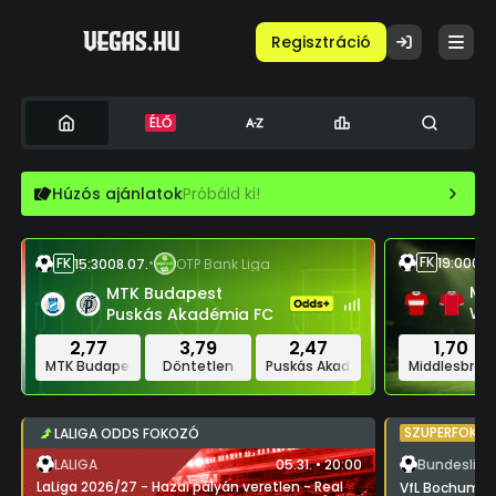
Regisztráció