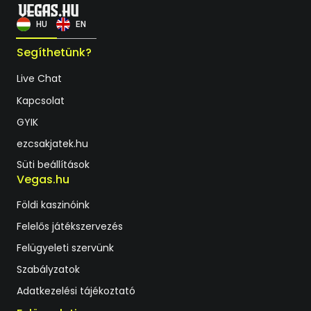
HU
EN
Segíthetünk?
Live Chat
Kapcsolat
GYIK
ezcsakjatek.hu
Süti beállítások
Vegas.hu
Földi kaszinóink
Felelős játékszervezés
Felügyeleti szervünk
Szabályzatok
Adatkezelési tájékoztató