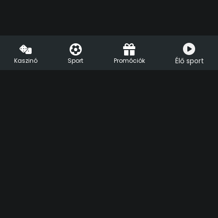
Élő sport
Kaszinó
Sport
Promóciók
HU
EN
Segíthetünk?
Live Chat