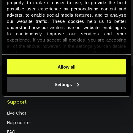
A nyereményjátékban való részvételhez a felhasználói
properly, to make it easier to use, to provide the best 
fiókodban a személyes profiloldalon hozzájárulást kell adnod,
possible user experience by personalising content and 
hogy részt kívánsz venni a promóciókban!
adverts, to enable social media features, and to analyse 
our website traffic. These cookies help us to better 
Részvételi feltételek
understand how our visitors use our website, enabling us 
to continuously improve our services and your 
experience. If you accept all cookies, you are accepting 
all of the above; however, in the settings you can decide 
VISSZA A KALENDÁRIUMHOZ
one-by-one which purposes you wish to allow, apart from 
the cookies that are essential for the website to function. 
You can find more information about the cookies used on 
Allow all
this website in our 
Cookies Policy
. 
Settings
HU
EN
Support
Live Chat
Help center
FAQ