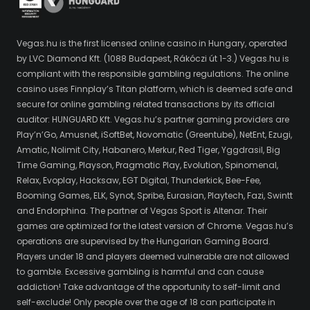
Vegas.hu is the first licensed online casino in Hungary, operated
by LVC Diamond Kft. (1088 Budapest, Rákóczi út 1-3.) Vegas.hu is
compliant with the responsible gambling regulations. The online
casino uses Finnplay’s Titan platform, which is deemed safe and
secure for online gambling related transactions by its official
auditor: HUNGUARD Kft. Vegas.hu’s partner gaming providers are
Play’n’Go, Amusnet, iSoftBet, Novomatic (Greentube), NetEnt, Ezugi,
Amatic, Nolimit City, Habanero, Merkur, Red Tiger, Yggdrasil, Big
Time Gaming, Playson, Pragmatic Play, Evolution, Spinomenal,
Relax, Evoplay, Hacksaw, EGT Digital, Thunderkick, Bee-Fee,
Booming Games, ELK, Synot, Spribe, Eurasian, Playtech, Fazi, Swintt
and Endorphina. The partner of Vegas Sport is Altenar. Their
games are optimized for the latest version of Chrome. Vegas.hu’s
operations are supervised by the Hungarian Gaming Board.
Players under 18 and players deemed vulnerable are not allowed
to gamble. Excessive gambling is harmful and can cause
addiction! Take advantage of the opportunity to self-limit and
self-exclude! Only people over the age of 18 can participate in