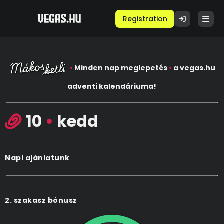
Registration
•
Minden nap meglepetés
•
a vegas.hu
adventi kalendáriuma!
10
•
kedd
Napi ajánlatunk
2. szakasz bónusz