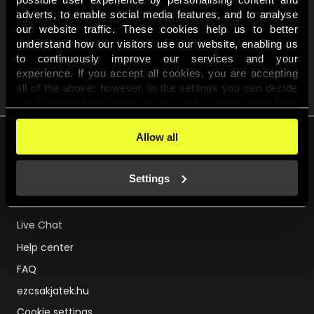
adverts, to enable social media features, and to analyse 
Részvételi feltételek
our website traffic. These cookies help us to better 
understand how our visitors use our website, enabling us 
to continuously improve our services and your 
experience. If you accept all cookies, you are accepting 
VISSZA A KALENDÁRIUMHOZ
all of the above; however, in the settings you can decide 
one-by-one which purposes you wish to allow, apart from 
the cookies that are essential for the website to function. 
You can find more information about the cookies used on 
Allow all
this website in our 
Cookies Policy
. 
HU
EN
Settings
Support
Live Chat
Help center
FAQ
ezcsakjatek.hu
Cookie settings