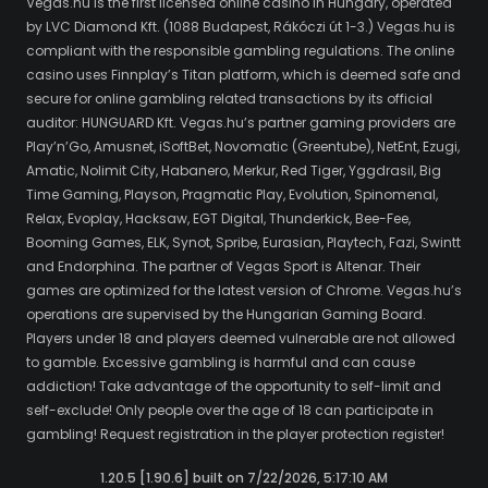
Vegas.hu is the first licensed online casino in Hungary, operated
by LVC Diamond Kft. (1088 Budapest, Rákóczi út 1-3.) Vegas.hu is
compliant with the responsible gambling regulations. The online
casino uses Finnplay’s Titan platform, which is deemed safe and
secure for online gambling related transactions by its official
auditor: HUNGUARD Kft. Vegas.hu’s partner gaming providers are
Play’n’Go, Amusnet, iSoftBet, Novomatic (Greentube), NetEnt, Ezugi,
Amatic, Nolimit City, Habanero, Merkur, Red Tiger, Yggdrasil, Big
Time Gaming, Playson, Pragmatic Play, Evolution, Spinomenal,
Relax, Evoplay, Hacksaw, EGT Digital, Thunderkick, Bee-Fee,
Booming Games, ELK, Synot, Spribe, Eurasian, Playtech, Fazi, Swintt
and Endorphina. The partner of Vegas Sport is Altenar. Their
games are optimized for the latest version of Chrome. Vegas.hu’s
operations are supervised by the Hungarian Gaming Board.
Players under 18 and players deemed vulnerable are not allowed
to gamble. Excessive gambling is harmful and can cause
addiction! Take advantage of the opportunity to self-limit and
self-exclude! Only people over the age of 18 can participate in
gambling! Request registration in the player protection register!
1.20.5 [1.90.6] built on 7/22/2026, 5:17:10 AM