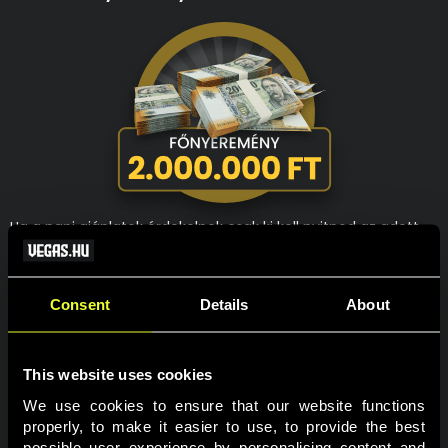
Ha a napi ajánlatok érdekelnek csak ki kell nyitnod az adott
napot, ha a heti ajánlatok érdekelnek azt is megtalálod az
adott napi ablakon belül. Akit a főnyeremény megszerzése
mozgat meg leginkább, annak nincs más dolga, mint egy
Consent
Details
About
érvényes fogadást tenni az adventi oddsok valamelyikére
mind a négy szakaszban. Így akár Te is lehetsz az, aki 2 000
000 Ft-al lesz gazdagabb 2025-re.
This website uses cookies
A nyereményjátékban való részvételhez a felhasználói
We use cookies to ensure that our website functions 
fiókodban a személyes profiloldalon hozzájárulást kell adnod,
properly, to make it easier to use, to provide the best 
hogy részt kívánsz venni a promóciókban!
possible user experience by personalising content and 