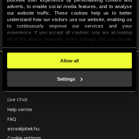
adverts, to enable social media features, and to analyse 
Részvételi feltételek
our website traffic. These cookies help us to better 
understand how our visitors use our website, enabling us 
to continuously improve our services and your 
experience. If you accept all cookies, you are accepting 
VISSZA A KALENDÁRIUMHOZ
all of the above; however, in the settings you can decide 
one-by-one which purposes you wish to allow, apart from 
the cookies that are essential for the website to function. 
You can find more information about the cookies used on 
Allow all
this website in our 
Cookies Policy
. 
HU
EN
Settings
Support
Live Chat
Help center
FAQ
ezcsakjatek.hu
Cookie settings