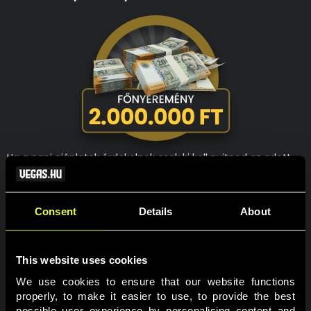
Ha a napi ajánlatok érdekelnek csak ki kell nyitnod az adott
napot, ha a heti ajánlatok érdekelnek azt is megtalálod az
adott napi ablakon belül. Akit a főnyeremény megszerzése
mozgat meg leginkább, annak nincs más dolga, mint egy
Consent
Details
About
érvényes fogadást tenni az adventi oddsok valamelyikére
mind a négy szakaszban. Így akár Te is lehetsz az, aki 2 000
000 Ft-al lesz gazdagabb 2025-re.
This website uses cookies
A nyereményjátékban való részvételhez a felhasználói
We use cookies to ensure that our website functions 
fiókodban a személyes profiloldalon hozzájárulást kell adnod,
properly, to make it easier to use, to provide the best 
hogy részt kívánsz venni a promóciókban!
possible user experience by personalising content and 