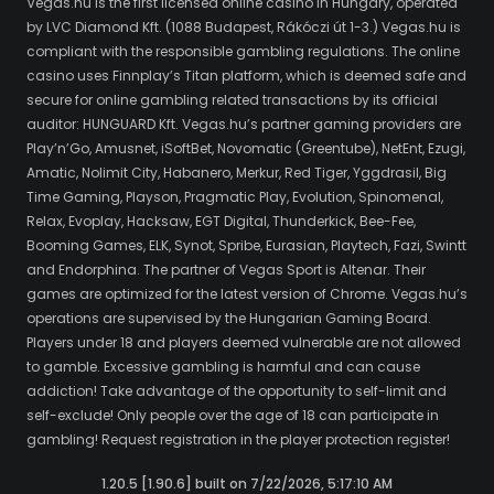
Vegas.hu is the first licensed online casino in Hungary, operated
by LVC Diamond Kft. (1088 Budapest, Rákóczi út 1-3.) Vegas.hu is
compliant with the responsible gambling regulations. The online
casino uses Finnplay’s Titan platform, which is deemed safe and
secure for online gambling related transactions by its official
auditor: HUNGUARD Kft. Vegas.hu’s partner gaming providers are
Play’n’Go, Amusnet, iSoftBet, Novomatic (Greentube), NetEnt, Ezugi,
Amatic, Nolimit City, Habanero, Merkur, Red Tiger, Yggdrasil, Big
Time Gaming, Playson, Pragmatic Play, Evolution, Spinomenal,
Relax, Evoplay, Hacksaw, EGT Digital, Thunderkick, Bee-Fee,
Booming Games, ELK, Synot, Spribe, Eurasian, Playtech, Fazi, Swintt
and Endorphina. The partner of Vegas Sport is Altenar. Their
games are optimized for the latest version of Chrome. Vegas.hu’s
operations are supervised by the Hungarian Gaming Board.
Players under 18 and players deemed vulnerable are not allowed
to gamble. Excessive gambling is harmful and can cause
addiction! Take advantage of the opportunity to self-limit and
self-exclude! Only people over the age of 18 can participate in
gambling! Request registration in the player protection register!
1.20.5 [1.90.6] built on 7/22/2026, 5:17:10 AM