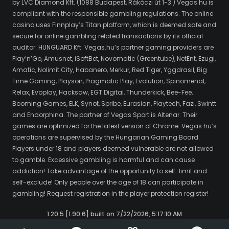
by LVC Diamond Kft. (1088 Budapest, Rákóczi út 1-3.) Vegas.hu is
compliant with the responsible gambling regulations. The online
casino uses Finnplay’s Titan platform, which is deemed safe and
secure for online gambling related transactions by its official
auditor: HUNGUARD Kft. Vegas.hu’s partner gaming providers are
Play’n’Go, Amusnet, iSoftBet, Novomatic (Greentube), NetEnt, Ezugi,
Amatic, Nolimit City, Habanero, Merkur, Red Tiger, Yggdrasil, Big
Time Gaming, Playson, Pragmatic Play, Evolution, Spinomenal,
Relax, Evoplay, Hacksaw, EGT Digital, Thunderkick, Bee-Fee,
Booming Games, ELK, Synot, Spribe, Eurasian, Playtech, Fazi, Swintt
and Endorphina. The partner of Vegas Sport is Altenar. Their
games are optimized for the latest version of Chrome. Vegas.hu’s
operations are supervised by the Hungarian Gaming Board.
Players under 18 and players deemed vulnerable are not allowed
to gamble. Excessive gambling is harmful and can cause
addiction! Take advantage of the opportunity to self-limit and
self-exclude! Only people over the age of 18 can participate in
gambling! Request registration in the player protection register!
1.20.5 [1.90.6] built on 7/22/2026, 5:17:10 AM