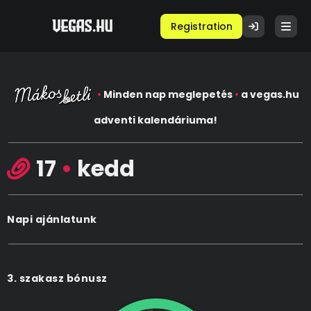
Registration
•
Minden nap meglepetés
•
a vegas.hu
adventi kalendáriuma!
17
•
kedd
Napi ajánlatunk
3. szakasz bónusz