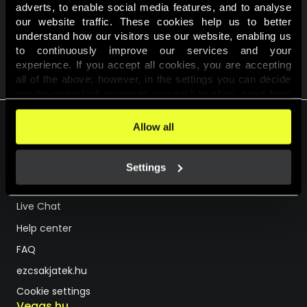
adverts, to enable social media features, and to analyse 
our website traffic. These cookies help us to better 
understand how our visitors use our website, enabling us 
to continuously improve our services and your 
VISSZA A KALENDÁRIUMHOZ
experience. If you accept all cookies, you are accepting 
all of the above; however, in the settings you can decide 
one-by-one which purposes you wish to allow, apart from 
the cookies that are essential for the website to function. 
You can find more information about the cookies used on 
Allow all
this website in our 
Cookies Policy
. 
HU
EN
Settings
Support
Live Chat
Help center
FAQ
ezcsakjatek.hu
Cookie settings
Vegas.hu