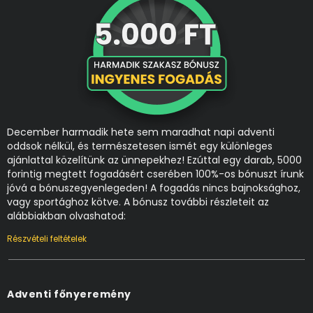
December harmadik hete sem maradhat napi adventi
oddsok nélkül, és természetesen ismét egy különleges
ajánlattal közelítünk az ünnepekhez! Ezúttal egy darab, 5000
forintig megtett fogadásért cserében 100%-os bónuszt írunk
jóvá a bónuszegyenlegeden! A fogadás nincs bajnoksághoz,
vagy sportághoz kötve. A bónusz további részleteit az
alábbiakban olvashatod:
Részvételi feltételek
Adventi főnyeremény