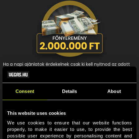
Ha a napi ajánlatok érdekelnek csak ki kell nyitnod az adott
napot, ha a heti ajánlatok érdekelnek azt is megtalálod az
adott napi ablakon belül. Akit a főnyeremény megszerzése
mozgat meg leginkább, annak nincs más dolga, mint egy
érvényes fogadást tenni az adventi oddsok valamelyikére
Consent
Details
About
mind a négy szakaszban. Így akár Te is lehetsz az, aki 2 000
000 Ft-al lesz gazdagabb 2025-re.
This website uses cookies
A nyereményjátékban való részvételhez a felhasználói
fiókodban a személyes profiloldalon hozzájárulást kell adnod,
We use cookies to ensure that our website functions 
hogy részt kívánsz venni a promóciókban!
properly, to make it easier to use, to provide the best 
possible user experience by personalising content and 
Részvételi feltételek