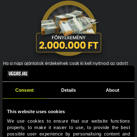
Ha a napi ajánlatok érdekelnek csak ki kell nyitnod az adott
napot, ha a heti ajánlatok érdekelnek azt is megtalálod az
adott napi ablakon belül. Akit a főnyeremény megszerzése
mozgat meg leginkább, annak nincs más dolga, mint egy
érvényes fogadást tenni az adventi oddsok valamelyikére
Consent
Details
About
mind a négy szakaszban. Így akár Te is lehetsz az, aki 2 000
000 Ft-al lesz gazdagabb 2025-re.
This website uses cookies
A nyereményjátékban való részvételhez a felhasználói
fiókodban a személyes profiloldalon hozzájárulást kell adnod,
We use cookies to ensure that our website functions 
hogy részt kívánsz venni a promóciókban!
properly, to make it easier to use, to provide the best 
possible user experience by personalising content and 
Részvételi feltételek