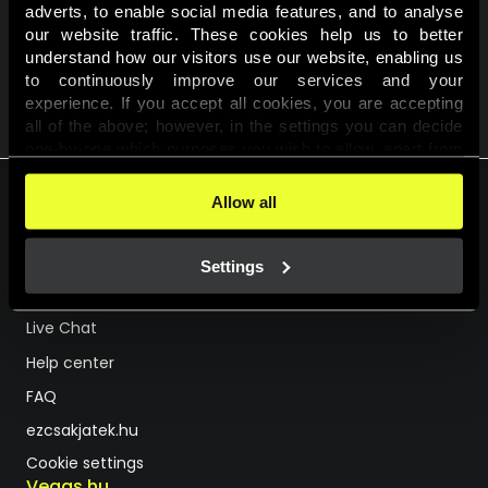
adverts, to enable social media features, and to analyse 
our website traffic. These cookies help us to better 
understand how our visitors use our website, enabling us 
to continuously improve our services and your 
VISSZA A KALENDÁRIUMHOZ
experience. If you accept all cookies, you are accepting 
all of the above; however, in the settings you can decide 
one-by-one which purposes you wish to allow, apart from 
the cookies that are essential for the website to function. 
You can find more information about the cookies used on 
Allow all
this website in our 
Cookies Policy
. 
HU
EN
Settings
Support
Live Chat
Help center
FAQ
ezcsakjatek.hu
Cookie settings
Vegas.hu