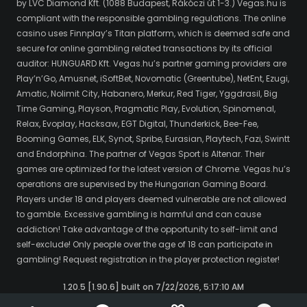
by LVC Diamond Kft. (1088 Budapest, Rákóczi út 1-3.) Vegas.hu is
compliant with the responsible gambling regulations. The online
casino uses Finnplay’s Titan platform, which is deemed safe and
secure for online gambling related transactions by its official
auditor: HUNGUARD Kft. Vegas.hu’s partner gaming providers are
Play’n’Go, Amusnet, iSoftBet, Novomatic (Greentube), NetEnt, Ezugi,
Amatic, Nolimit City, Habanero, Merkur, Red Tiger, Yggdrasil, Big
Time Gaming, Playson, Pragmatic Play, Evolution, Spinomenal,
Relax, Evoplay, Hacksaw, EGT Digital, Thunderkick, Bee-Fee,
Booming Games, ELK, Synot, Spribe, Eurasian, Playtech, Fazi, Swintt
and Endorphina. The partner of Vegas Sport is Altenar. Their
games are optimized for the latest version of Chrome. Vegas.hu’s
operations are supervised by the Hungarian Gaming Board.
Players under 18 and players deemed vulnerable are not allowed
to gamble. Excessive gambling is harmful and can cause
addiction! Take advantage of the opportunity to self-limit and
self-exclude! Only people over the age of 18 can participate in
gambling! Request registration in the player protection register!
1.20.5 [1.90.6] built on 7/22/2026, 5:17:10 AM