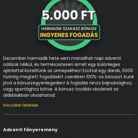
December harmadik hete sem maradhat napi adventi
oddsok nélkül, és természetesen ismét egy különleges
ajánlattal közelítünk az ünnepekhez! Ezúttal egy darab, 5000
forintig megtett fogadásért cserében 100%-os bónuszt írunk
jóvá a bónuszegyenlegeden! A fogadás nincs bajnoksághoz,
vagy sportághoz kötve. A bónusz további részleteit az
alábbiakban olvashatod:
Részvételi feltételek
Adventi főnyeremény