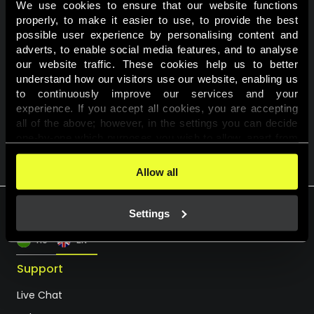
We use cookies to ensure that our website functions 
properly, to make it easier to use, to provide the best 
A nyereményjátékban való részvételhez a felhasználói
possible user experience by personalising content and 
fiókodban a személyes profiloldalon hozzájárulást kell adnod,
adverts, to enable social media features, and to analyse 
hogy részt kívánsz venni a promóciókban!
our website traffic. These cookies help us to better 
understand how our visitors use our website, enabling us 
Részvételi feltételek
to continuously improve our services and your 
experience. If you accept all cookies, you are accepting 
all of the above; however, in the settings you can decide 
one-by-one which purposes you wish to allow, apart from 
VISSZA A KALENDÁRIUMHOZ
the cookies that are essential for the website to function. 
You can find more information about the cookies used on 
Allow all
this website in our 
Cookies Policy
. 
Settings
HU
EN
Support
Live Chat