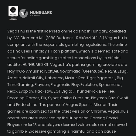
Vegas.hu is the first licensed online casino in Hungary, operated
by LVC Diamond Kft. (1088 Budapest, Rákóczi út 1-3.) Vegas.hu is
compliant with the responsible gambling regulations. The online
casino uses Finnplay’s Titan platform, which is deemed safe and
secure for online gambling related transactions by its official
auditor: HUNGUARD Kft. Vegas.hu’s partner gaming providers are
Play’n’Go, Amusnet, iSoftBet, Novomatic (Greentube), NetEnt, Ezugi,
Amatic, Nolimit City, Habanero, Merkur, Red Tiger, Yggdrasil, Big
Time Gaming, Playson, Pragmatic Play, Evolution, Spinomenal,
Relax, Evoplay, Hacksaw, EGT Digital, Thunderkick, Bee-Fee,
Booming Games, ELK, Synot, Spribe, Eurasian, Playtech, Fazi, Swintt
and Endorphina. The partner of Vegas Sport is Altenar. Their
games are optimized for the latest version of Chrome. Vegas.hu’s
operations are supervised by the Hungarian Gaming Board.
Players under 18 and players deemed vulnerable are not allowed
to gamble. Excessive gambling is harmful and can cause