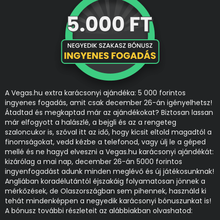
A Vegas.hu extra karácsonyi ajándéka: 5 000 forintos
ingyenes fogadás, amit csak december 26-án igényelhetsz!
Átadtad és megkaptad már az ajándékokat? Biztosan lassan
már elfogyott a halászlé, a bejgli és az a rengeteg
szaloncukor is, szóval itt az idő, hogy kicsit eltold magadtól a
finomságokat, vedd kézbe a telefonod, vagy ülj le a géped
mellé és ne hagyd elveszni a Vegas.hu karácsonyi ajándékát:
kizárólag a mai nap, december 26-án 5000 forintos
ingyenfogadást adunk minden meglévő és új játékosunknak!
Angliában koradélutántól éjszakáig folyamatosan jönnek a
mérkőzések, de Olaszországban sem pihennek, használd ki
tehát mindenképpen a negyedik karácsonyi bónuszunkat is!
A bónusz további részleteit az alábbiakban olvashatod: