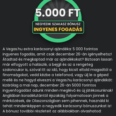
A Vegas.hu extra karácsonyi ajándéka: 5 000 forintos
ingyenes fogadás, amit csak december 26-án igényelhetsz!
Átadtad és megkaptad már az ajándékokat? Biztosan lassan
már elfogyott a halászlé, a bejgli és az a rengeteg
szaloncukor is, szóval itt az idő, hogy kicsit eltold magadtól a
finomságokat, vedd kézbe a telefonod, vagy ülj le a géped
mellé és ne hagyd elveszni a Vegas.hu karácsonyi ajándékát:
kizárólag a mai nap, december 26-án 5000 forintos
ingyenfogadást adunk minden meglévő és új játékosunknak!
Angliában koradélutántól éjszakáig folyamatosan jönnek a
mérkőzések, de Olaszországban sem pihennek, használd ki
tehát mindenképpen a negyedik karácsonyi bónuszunkat is!
A bónusz további részleteit az alábbiakban olvashatod: