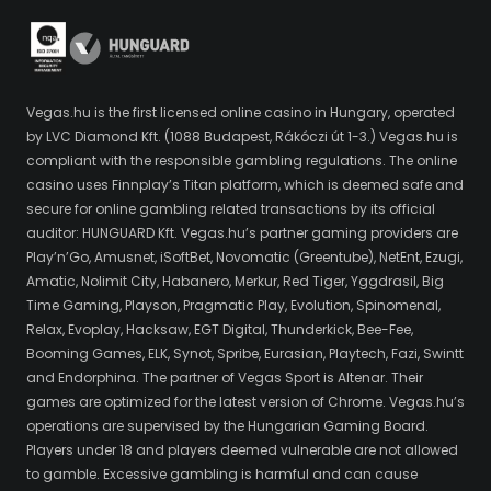
Vegas.hu is the first licensed online casino in Hungary, operated
by LVC Diamond Kft. (1088 Budapest, Rákóczi út 1-3.) Vegas.hu is
compliant with the responsible gambling regulations. The online
casino uses Finnplay’s Titan platform, which is deemed safe and
secure for online gambling related transactions by its official
auditor: HUNGUARD Kft. Vegas.hu’s partner gaming providers are
Play’n’Go, Amusnet, iSoftBet, Novomatic (Greentube), NetEnt, Ezugi,
Amatic, Nolimit City, Habanero, Merkur, Red Tiger, Yggdrasil, Big
Time Gaming, Playson, Pragmatic Play, Evolution, Spinomenal,
Relax, Evoplay, Hacksaw, EGT Digital, Thunderkick, Bee-Fee,
Booming Games, ELK, Synot, Spribe, Eurasian, Playtech, Fazi, Swintt
and Endorphina. The partner of Vegas Sport is Altenar. Their
games are optimized for the latest version of Chrome. Vegas.hu’s
operations are supervised by the Hungarian Gaming Board.
Players under 18 and players deemed vulnerable are not allowed
to gamble. Excessive gambling is harmful and can cause