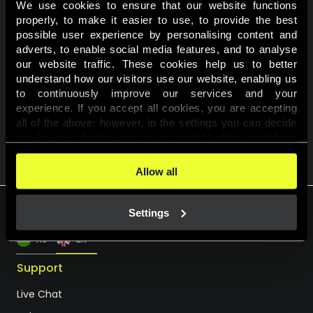
We use cookies to ensure that our website functions 
properly, to make it easier to use, to provide the best 
A nyereményjátékban való részvételhez a felhasználói
possible user experience by personalising content and 
fiókodban a személyes profiloldalon hozzájárulást kell adnod,
adverts, to enable social media features, and to analyse 
hogy részt kívánsz venni a promóciókban!
our website traffic. These cookies help us to better 
understand how our visitors use our website, enabling us 
Részvételi feltételek
to continuously improve our services and your 
experience. If you accept all cookies, you are accepting 
all of the above; however, in the settings you can decide 
one-by-one which purposes you wish to allow, apart from 
VISSZA A KALENDÁRIUMHOZ
the cookies that are essential for the website to function. 
You can find more information about the cookies used on 
Allow all
this website in our 
Cookies Policy
. 
Settings
HU
EN
Support
Live Chat