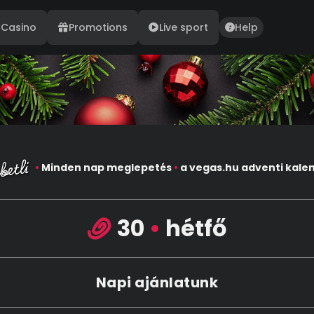
Casino
Promotions
Live sport
Help
•
Minden nap meglepetés
•
a vegas.hu adventi kale
30
•
hétfő
Napi ajánlatunk