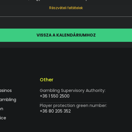
Részvételi feltételek
VISSZA A KALENDÁRIUMHOZ
Other
asinos
Gambling Supervisory Authority:
+36 1 550 2500
gambling
Player protection green number:
on
+36 80 205 352
ice