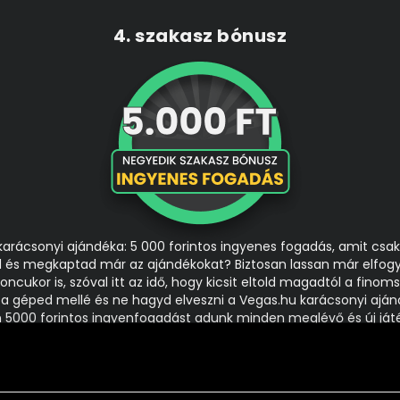
4. szakasz bónusz
karácsonyi ajándéka: 5 000 forintos ingyenes fogadás, amit c
 és megkaptad már az ajándékokat? Biztosan lassan már elfogyot
oncukor is, szóval itt az idő, hogy kicsit eltold magadtól a fino
e a géped mellé és ne hagyd elveszni a Vegas.hu karácsonyi aján
5000 forintos ingyenfogadást adunk minden meglévő és új ját
káig folyamatosan jönnek a mérkőzések, de Olaszországban sem 
 a negyedik karácsonyi bónuszunkat is! A bónusz további részle
olvashatod: