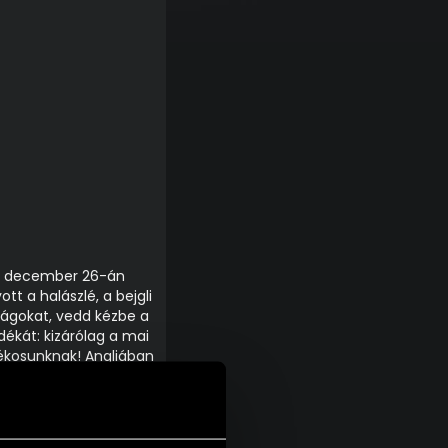
sak december 26-án
t a halászlé, a bejgli
mságokat, vedd kézbe a
dékát: kizárólag a mai
ékosunknak! Angliában
pihennek, használd ki
teit az alábbiakban