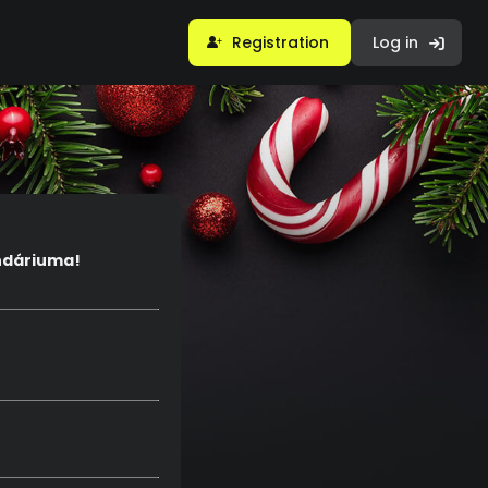
Registration
Log in
ndáriuma!