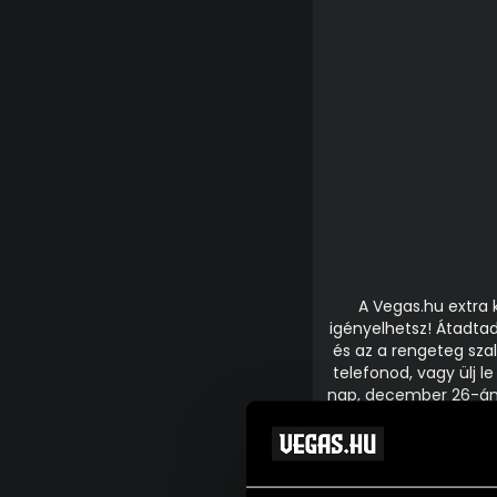
A Vegas.hu extra 
igényelhetsz! Átadtad
és az a rengeteg szal
telefonod, vagy ülj l
nap, december 26-án 
koradélutántól éjsza
tehát mindenképpen