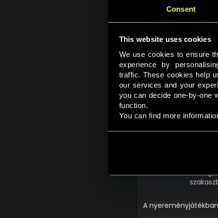
Consent
This website uses cookies
We use cookies to ensure that
experience by personalisi
traffic. These cookies help u
our services and your experie
you can decide one-by-one wh
function. 
You can find more information
Ha a napi ajánlatok
megtalálod az adott
nincs más dolga,
szakaszb
A nyereményjátékban v