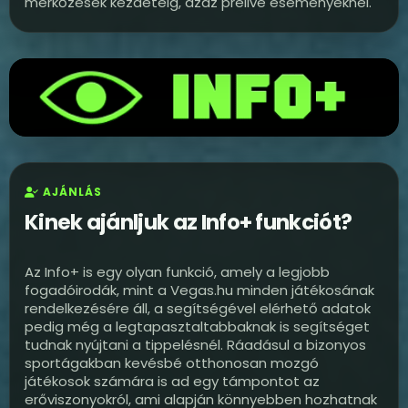
mérkőzések kezdetéig, azaz prelive eseményeknél.
AJÁNLÁS
Kinek ajánljuk az Info+ funkciót?
Az Info+ is egy olyan funkció, amely a legjobb
fogadóirodák, mint a Vegas.hu minden játékosának
rendelkezésére áll, a segítségével elérhető adatok
pedig még a legtapasztaltabbaknak is segítséget
tudnak nyújtani a tippelésnél. Ráadásul a bizonyos
sportágakban kevésbé otthonosan mozgó
játékosok számára is ad egy támpontot az
erőviszonyokról, ami alapján könnyebben hozhatnak