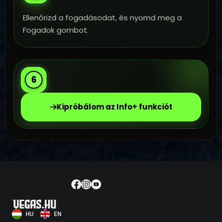
Ellenőrizd a fogadásodat, és nyomd meg a
Fogadok gombot.
6
Kipróbálom az Info+ funkciót
HU
EN