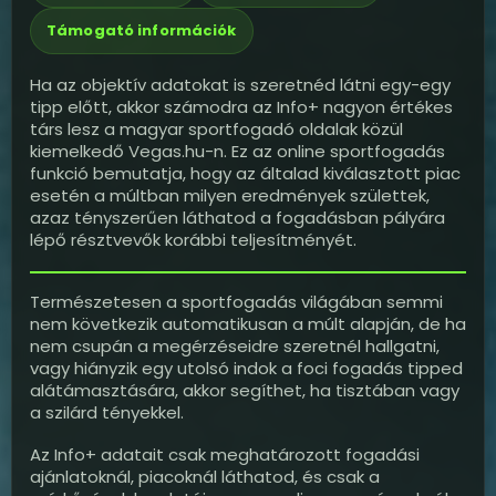
Támogató információk
Ha az objektív adatokat is szeretnéd látni egy-egy
tipp előtt, akkor számodra az Info+ nagyon értékes
társ lesz a magyar sportfogadó oldalak közül
kiemelkedő Vegas.hu-n. Ez az online sportfogadás
funkció bemutatja, hogy az általad kiválasztott piac
esetén a múltban milyen eredmények születtek,
azaz tényszerűen láthatod a fogadásban pályára
lépő résztvevők korábbi teljesítményét.
Természetesen a sportfogadás világában semmi
nem következik automatikusan a múlt alapján, de ha
nem csupán a megérzéseidre szeretnél hallgatni,
vagy hiányzik egy utolsó indok a foci fogadás tipped
alátámasztására, akkor segíthet, ha tisztában vagy
a szilárd tényekkel.
Az Info+ adatait csak meghatározott fogadási
ajánlatoknál, piacoknál láthatod, és csak a