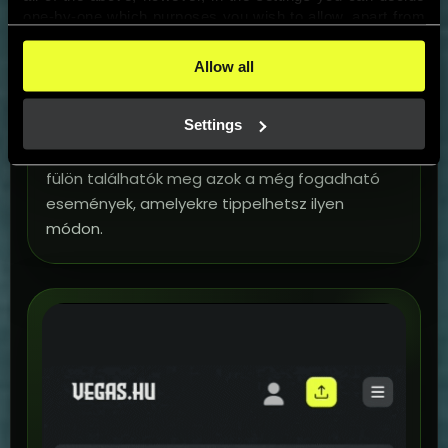
one-by-one which purposes you wish to allow, apart from 
the cookies that are essential for the website to function. 
2
You can find more information about the cookies used on 
Allow all
this website in our 
Cookies Policy
. 
Válassz egy eseményt, amelyre fogadni
Settings
szeretnél. Ha rendelkezésre áll hozzá
kapcsolódóan plusz információ, akkor az Info+
fülön találhatók meg azok a még fogadható
események, amelyekre tippelhetsz ilyen
módon.