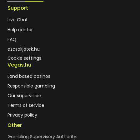
Support
Live Chat
Help center
FAQ
ezcsakjatek.hu
Cookie settings
Vegas.hu
Land based casinos
Responsible gambling
Our supervision
Terms of service
Privacy policy
Other
Gambling Supervisory Authority: