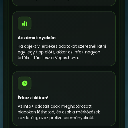
A számok nyelvén
Ha objektív, érdekes adatokat szeretnél látni
egy-egy tipp előtt, akkor az Info+ nagyon
értékes társ lesz a Vegas.hu-n.
Érkezz időben!
Az Info+ adatait csak meghatározott
piacokon láthatod, és csak a mérkőzések
kezdetéig, azaz prelive eseményeknél.