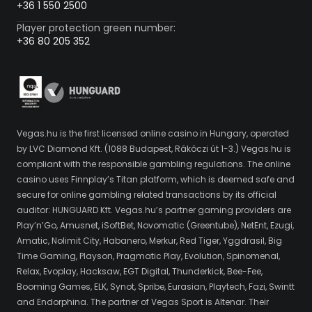
+36 1 550 2500
Player protection green number:
+36 80 205 352
Vegas.hu is the first licensed online casino in Hungary, operated
by LVC Diamond Kft. (1088 Budapest, Rákóczi út 1-3.) Vegas.hu is
compliant with the responsible gambling regulations. The online
casino uses Finnplay’s Titan platform, which is deemed safe and
secure for online gambling related transactions by its official
auditor: HUNGUARD Kft. Vegas.hu’s partner gaming providers are
Play’n’Go, Amusnet, iSoftBet, Novomatic (Greentube), NetEnt, Ezugi,
Amatic, Nolimit City, Habanero, Merkur, Red Tiger, Yggdrasil, Big
Time Gaming, Playson, Pragmatic Play, Evolution, Spinomenal,
Relax, Evoplay, Hacksaw, EGT Digital, Thunderkick, Bee-Fee,
Booming Games, ELK, Synot, Spribe, Eurasian, Playtech, Fazi, Swintt
and Endorphina. The partner of Vegas Sport is Altenar. Their