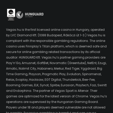
Vegas.hu is the first licensed online casino in Hungary, operated
by LVC Diamond Kft. (1088 Budapest, Rákóczi út 1-3.) Vegas.hu is
compliant with the responsible gambling regulations. The online
casino uses Finnplay’s Titan platform, which is deemed safe and
secure for online gambling related transactions by its official
auditor: HUNGUARD Kft. Vegas.hu’s partner gaming providers are
Play’n’Go, Amusnet, iSoftBet, Novomatic (Greentube), NetEnt, Ezugi,
Amatic, Nolimit City, Habanero, Merkur, Red Tiger, Yggdrasil, Big
Time Gaming, Playson, Pragmatic Play, Evolution, Spinomenal,
Relax, Evoplay, Hacksaw, EGT Digital, Thunderkick, Bee-Fee,
Booming Games, ELK, Synot, Spribe, Eurasian, Playtech, Fazi, Swintt
and Endorphina. The partner of Vegas Sport is Altenar. Their
games are optimized for the latest version of Chrome. Vegas.hu’s
operations are supervised by the Hungarian Gaming Board.
Players under 18 and players deemed vulnerable are not allowed
to gamble. Excessive gambling is harmful and can cause