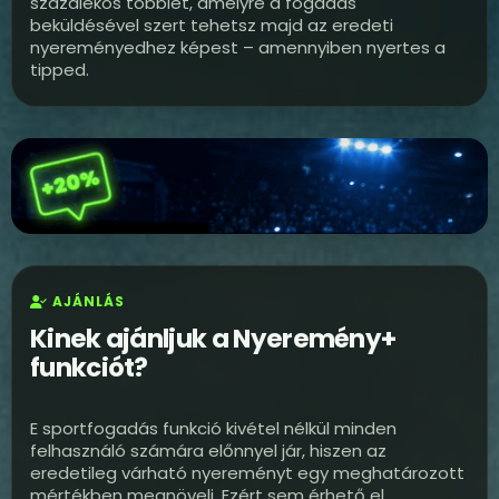
százalékos többlet, amelyre a fogadás
beküldésével szert tehetsz majd az eredeti
nyereményedhez képest – amennyiben nyertes a
tipped.
AJÁNLÁS
Kinek ajánljuk a Nyeremény+
funkciót?
E sportfogadás funkció kivétel nélkül minden
felhasználó számára előnnyel jár, hiszen az
eredetileg várható nyereményt egy meghatározott
mértékben megnöveli. Ezért sem érhető el