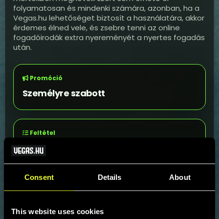
folyamatosan és mindenki számára, azonban, ha a
Vegas.hu lehetőséget biztosít a használatára, akkor
érdemes élned vele, és zsebre tenni az online
fogadóirodák extra nyereményét a nyertes fogadás
után.
Promóció
Személyre szabott
Feltétel
Kiemelt esemény
Consent
Details
About
Előny
Extra nyereményesély
This website uses cookies