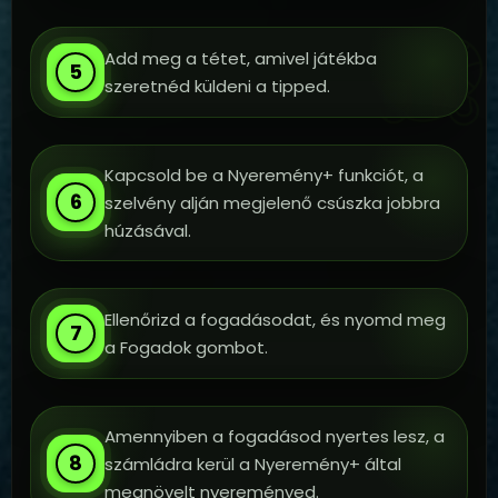
Add meg a tétet, amivel játékba
5
szeretnéd küldeni a tipped.
Kapcsold be a Nyeremény+ funkciót, a
6
szelvény alján megjelenő csúszka jobbra
húzásával.
Ellenőrizd a fogadásodat, és nyomd meg
7
a Fogadok gombot.
Amennyiben a fogadásod nyertes lesz, a
8
számládra kerül a Nyeremény+ által
megnövelt nyereményed.