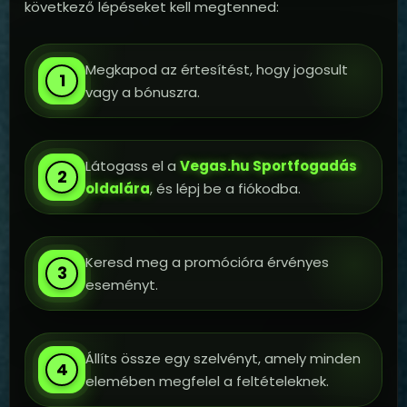
következő lépéseket kell megtenned:
Megkapod az értesítést, hogy jogosult
1
vagy a bónuszra.
Látogass el a
Vegas.hu Sportfogadás
2
oldalára
, és lépj be a fiókodba.
Keresd meg a promócióra érvényes
3
eseményt.
Állíts össze egy szelvényt, amely minden
4
elemében megfelel a feltételeknek.