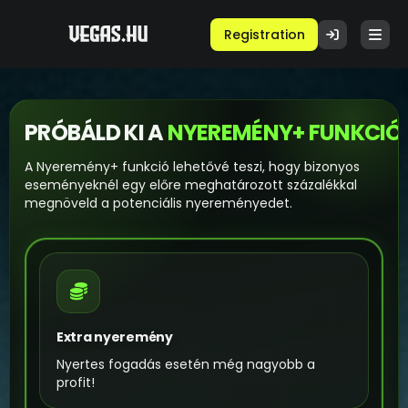
Registration
PRÓBÁLD KI A
NYEREMÉNY+ FUNKCIÓ
A Nyeremény+ funkció lehetővé teszi, hogy bizonyos
eseményeknél egy előre meghatározott százalékkal
megnöveld a potenciális nyereményedet.
Extra nyeremény
Nyertes fogadás esetén még nagyobb a
profit!