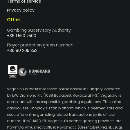
Terms of service
Privacy policy
Other
Gambling Supervisory Authority:
+36 1 550 2500
Player protection green number:
+36 80 205 352
Vegas.hu is the first licensed online casino in Hungary, operated
by LVC Diamond Kft. (1088 Budapest, Rákóczi út 1-3.) Vegas.hu is
compliant with the responsible gambling regulations. The online
casino uses Finnplay’s Titan platform, which is deemed safe and
secure for online gambling related transactions by its official
auditor: HUNGUARD Kft. Vegas.hu’s partner gaming providers are
Play’n’Go, Amusnet, iSoftBet, Novomatic (Greentube), NetEnt, Ezugi,