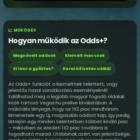
MŰKÖDÉS
Hogyan működik az Odds+?
Megnövelt oddsok
Kiemelt meccsek
Ki lesz a győztes?
Korai kifizetés nélkül
Az Odds+ funkciót a kiemeltnek tekintett, vagy
jelentős hazai vonatkozású eseményeknél
találhatod meg a legjobb magyar fogadó oldalak
közé tartozó Vegas.hu prelive kínálatában. A
működés lényege, hogy az 1X2 piac mindhárom
kimenetele egy új, magasabb oddsot kap, így pedig
létrejön egy minden tekintetben többet kínáló piac
– miközben az eredeti 1X2 piac továbbra is
fogadható marad. Utóbbinak azért van jelentősége,