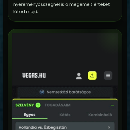
nyereményösszegnél is a megemelt értéket
látod majd.