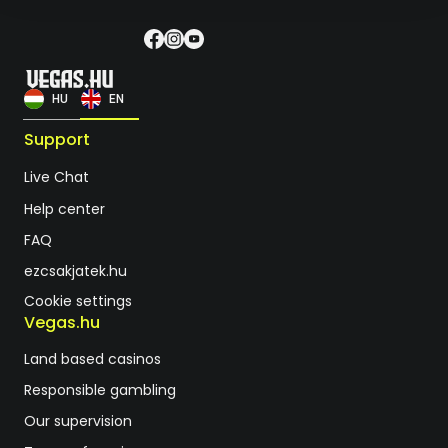
HU
EN
Support
Live Chat
Help center
FAQ
ezcsakjatek.hu
Cookie settings
Vegas.hu
Land based casinos
Responsible gambling
Our supervision