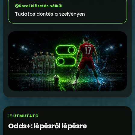
Korai kifizetés nélkül
Tudatos döntés a szelvényen
ÚTMUTATÓ
Odds+: lépésről lépésre