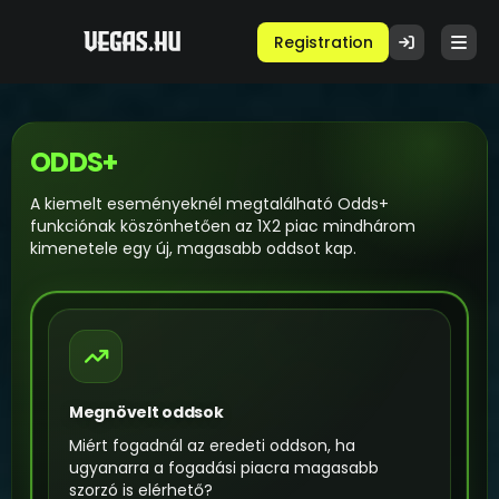
Registration
ODDS+
A kiemelt eseményeknél megtalálható Odds+
funkciónak köszönhetően az 1X2 piac mindhárom
kimenetele egy új, magasabb oddsot kap.
Megnövelt oddsok
Miért fogadnál az eredeti oddson, ha
ugyanarra a fogadási piacra magasabb
szorzó is elérhető?