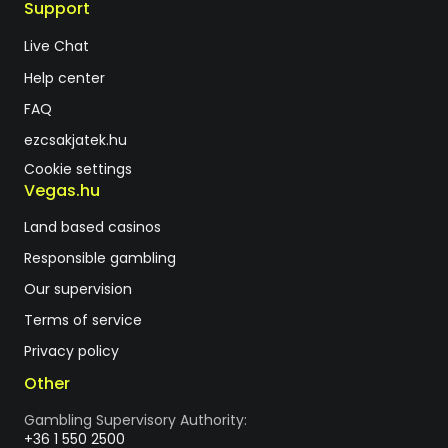
Support
Live Chat
Help center
FAQ
ezcsakjatek.hu
Cookie settings
Vegas.hu
Land based casinos
Responsible gambling
Our supervision
Terms of service
Privacy policy
Other
Gambling Supervisory Authority:
+36 1 550 2500