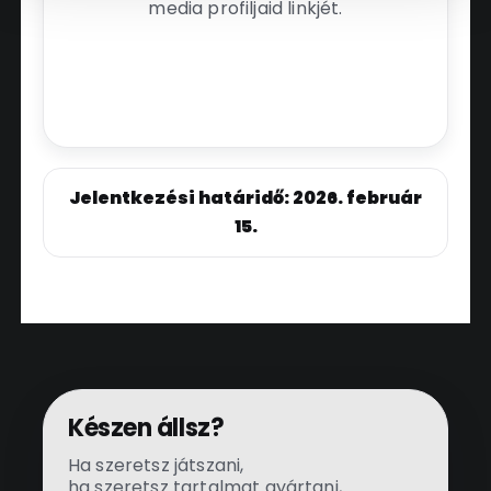
media profiljaid linkjét.
Jelentkezési határidő: 2026. február
15.
Készen állsz?
Ha szeretsz játszani,
ha szeretsz tartalmat gyártani,