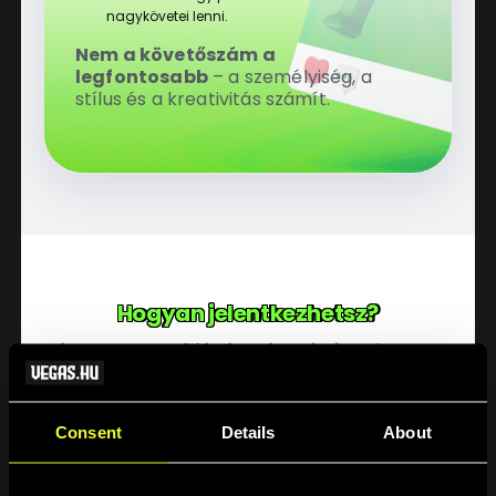
nagykövetei lenni.
Nem a követőszám a
legfontosabb
– a személyiség, a
stílus és a kreativitás számít.
Hogyan jelentkezhetsz?
Három egyszerű lépés – és már úton is vagy a
TOP 3 felé.
Consent
Details
About
Videó
Mutasd magad! Tölts fel egy rövid