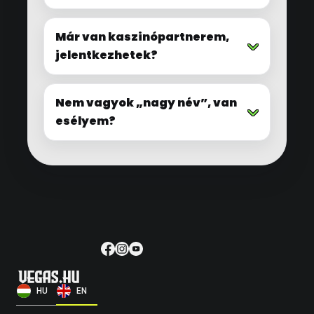
Már van kaszinópartnerem,
jelentkezhetek?
Nem vagyok „nagy név”, van
esélyem?
HU
EN