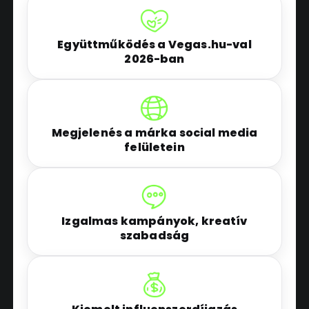
Együttműködés a Vegas.hu-val
2026-ban
Megjelenés a márka social media
felületein
Izgalmas kampányok, kreatív
szabadság