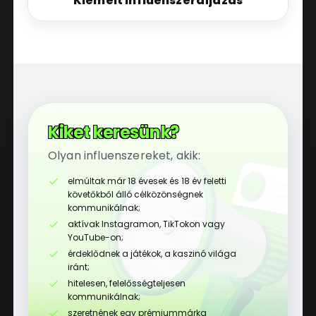
Kiemelt influenszerdíjazás
Kiket keresünk?
Olyan influenszereket, akik:
elmúltak már 18 évesek és 18 év feletti
követőkből álló célközönségnek
kommunikálnak;
aktívak Instagramon, TikTokon vagy
YouTube-on;
érdeklődnek a játékok, a kaszinó világa
iránt;
hitelesen, felelősségteljesen
kommunikálnak;
szeretnének egy prémiummárka