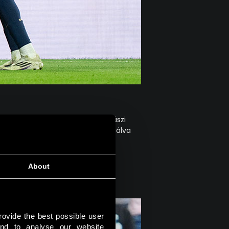
kosok körében. Csupán a két gigászi
hető, a televíziós adatokat vizsgálva
About
rovide the best possible user 
nd to analyse our website 