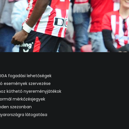
ALIGA fogadási lehetőségek
oló események szervezése
khoz köthető nyereményjátékok
 normál mérkőzésjegyek
inden szezonban
yarországra látogatása