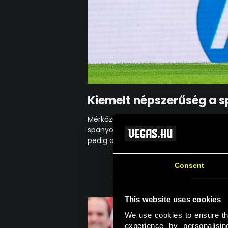
Kiemelt népszerűség a s
Mérkőzéseik nézőszám és fogadói aktivi
spanyol klub, a Real Madrid és az FC Ba
pedig azt látjuk, hogy hatalmas az érd
Consent
This website uses cookies
We use cookies to ensure that
experience by personalisi