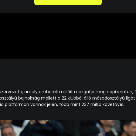
szervezete, amely emberek millióit mozgatja meg napi szinten, é
őosztályú bajnokság mellett a 22 klubból álló másodosztályú ligát
a platformon vannak jelen, több mint 237 millió követővel.