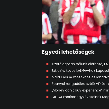
Egyedi lehetőségek
Kizárólagosan nálunk elérhető, L
Exkluzív, közös LALIGA-hoz kapcs
Aláírt LALIGA mezekhez és labdá
Spanyol rangadókra szóló VIP és
„Money can't buy experience” m
LALIGA márkanagyköveteinek Mag