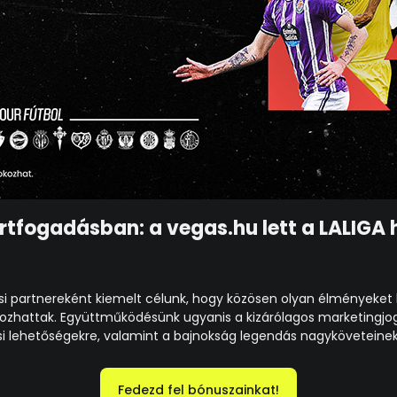
rtfogadásban: a vegas.hu lett a LALIGA
i partnereként kiemelt célunk, hogy közösen olyan élményeket b
zhattak. Együttműködésünk ugyanis a kizárólagos marketingjog
lehetőségekre, valamint a bajnokság legendás nagyköveteinek m
Fedezd fel bónuszainkat!