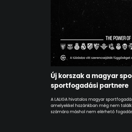
Új korszak a magyar spo
sportfogadási partnere
A LALIGA hivatalos magyar sportfogadás
amelyekkel hazánkban még nem találko
számára máshol nem elérhető fogadási 