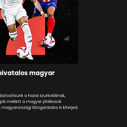
 hivatalos magyar
iztosítsunk a hazai szurkolóknak,
ok mellett a magyar játékosok
agyarországi látogatására is kiterjed.