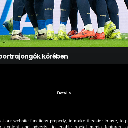
portrajongók körében
tás szempontjából is az elsők között szerepelnek a magyar játé
rcelona magyar szurkolói bázisa pedig több mint egymillió főre te
eklődés a LALIGA mérkőzéseire Magyarországon.
Details
Mutasd a LALIGA kínálatot!
 our website functions properly, to make it easier to use, to p
ng content and adverts, to enable social media features, a