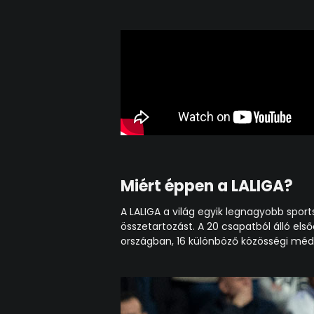
Miért éppen a LALIGA?
A LALIGA a világ egyik legnagyobb sport
összetartozást. A 20 csapatból álló els
országban, 16 különböző közösségi médi