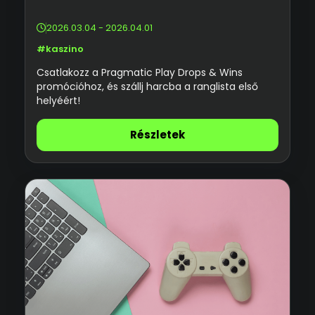
2026.03.04 - 2026.04.01
#kaszino
Csatlakozz a Pragmatic Play Drops & Wins
promócióhoz, és szállj harcba a ranglista első
helyéért!
Részletek