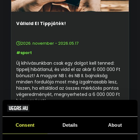
Vállald El Tippjáték!
2026. november - 2026.05.17
#sport
Új kihívásunkban csak egy dolgot kell tenned:
tippelj hibátlanul, és vidd el az akár 6 000 000 Ft
bónuszt! A magyar NB I. és NB II. bajnokság
minden fordulója most még izgalmasabb lesz,
hiszen, ha eltalálod az összes mérkőzés pontos
végeredményét, megnyerheted a 6 000 000 Ft
bónuszpénzt!
Részletek
Consent
Details
About