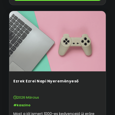
Ezrek Ezrei Napi Nyereményeső
2026 Március
#kaszino
Most a jól ismert 1000-es kedvenceid új erőre