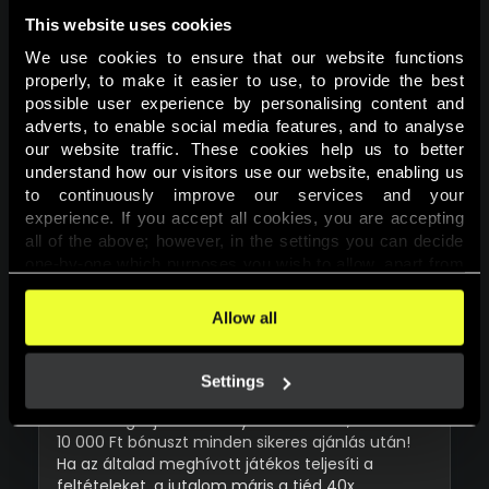
This website uses cookies
We use cookies to ensure that our website functions 
properly, to make it easier to use, to provide the best 
possible user experience by personalising content and 
adverts, to enable social media features, and to analyse 
our website traffic. These cookies help us to better 
understand how our visitors use our website, enabling us 
to continuously improve our services and your 
experience. If you accept all cookies, you are accepting 
all of the above; however, in the settings you can decide 
one-by-one which purposes you wish to allow, apart from 
Oszd Meg A Játékélményt!(Ajánló
the cookies that are essential for the website to function. 
Játékosoknak)
You can find more information about the cookies used on 
Allow all
this website in our 
Cookies Policy
. 
2025.12.22 - 2026.12.31
Settings
#kaszino
Oszd meg a játékélményt barátaiddal, és szerezz
10 000 Ft bónuszt minden sikeres ajánlás után!
Ha az általad meghívott játékos teljesíti a
feltételeket, a jutalom máris a tiéd 40x