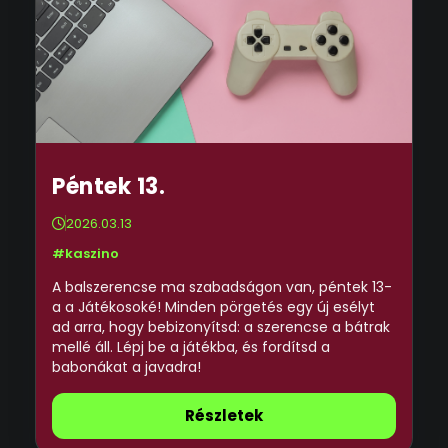
Péntek 13.
2026.03.13
#kaszino
A balszerencse ma szabadságon van, péntek 13-
a a Játékosoké! Minden pörgetés egy új esélyt
ad arra, hogy bebizonyítsd: a szerencse a bátrak
mellé áll. Lépj be a játékba, és fordítsd a
babonákat a javadra!
Részletek