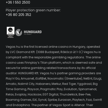
+36 1 550 2500
Player protection green number:
+36 80 205 352
Vegas.hu is the first licensed online casino in Hungary, operated
by LVC Diamond Kft. (1088 Budapest, Rákóczi út 1-3.) Vegas.hu is
compliant with the responsible gambling regulations. The online
casino uses Finnplay’s Titan platform, which is deemed safe and
secure for online gambling related transactions by its official
auditor: HUNGUARD Kft. Vegas.hu’s partner gaming providers are
Play’n’Go, Amusnet, iSoftBet, Novomatic (Greentube), NetEnt, Ezugi,
Amatic, Nolimit City, Habanero, Merkur, Red Tiger, Yggdrasil, Big
Time Gaming, Playson, Pragmatic Play, Evolution, Spinomenal,
Relax, Evoplay, Hacksaw, EGT Digital, Thunderkick, Bee-Fee,
Booming Games, ELK, Synot, Spribe, Eurasian, Playtech, Fazi, Swintt
and Endorphina. The partner of Vegas Sport is Altenar. Their