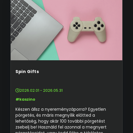
Spin Gifts
2026.02.01 - 2026.05.31
#kaszino
Készen állsz a nyereményzáporra? Egyetlen
pörgetés, és máris megnyílik előtted a
lehetőség, hogy akár 100 további pörgetést
zsebelj be! Használd fel azonnal a megnyert
pörgetéseidet, vagy tedd félre a tökéletes