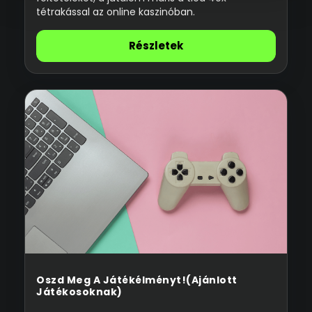
tétrakással az online kaszinóban.
Részletek
Oszd Meg A Játékélményt!(Ajánlott
Játékosoknak)