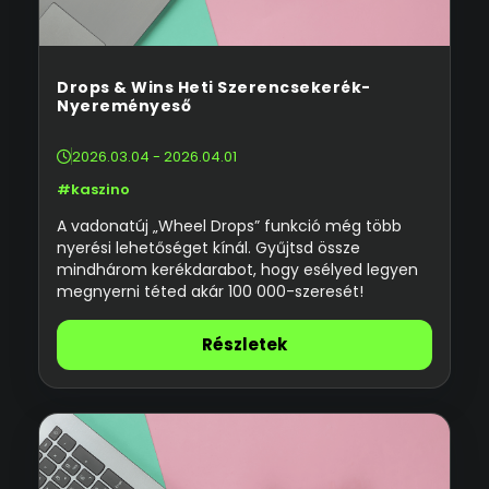
Drops & Wins Heti Szerencsekerék-
Nyereményeső
2026.03.04 - 2026.04.01
#kaszino
A vadonatúj „Wheel Drops” funkció még több
nyerési lehetőséget kínál. Gyűjtsd össze
mindhárom kerékdarabot, hogy esélyed legyen
megnyerni téted akár 100 000-szeresét!
Részletek