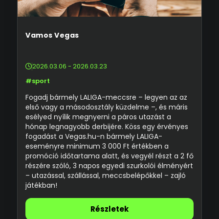
Vamos Vegas
2026.03.06 - 2026.03.23
#sport
Fogadj bármely LALIGA-meccsre – legyen az az
első vagy a másodosztály küzdelme –, és máris
esélyed nyílik megnyerni a páros utazást a
hónap legnagyobb derbijére. Köss egy érvényes
fogadást a Vegas.hu-n bármely LALIGA-
eseményre minimum 3 000 Ft értékben a
promóció időtartama alatt, és vegyél részt a 2 fő
részére szóló, 3 napos egyedi szurkolói élményért
– utazással, szállással, meccsbelépőkkel – zajló
játékban!
Részletek