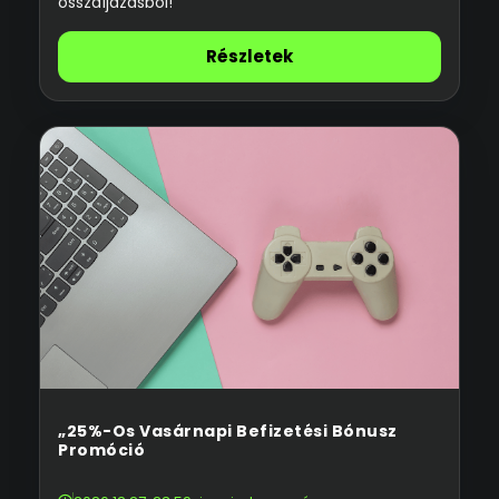
összdíjazásból!
Részletek
„25%-Os Vasárnapi Befizetési Bónusz
Promóció