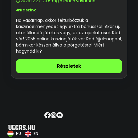
2026.12.27. 23:59-ig minden vasárnap
#kaszino
Ha vasárnap, akkor felturbózzuk a
kaszinóélményedet egy extra bónusszal! Akár új,
akár állandó játékos vagy, ez az ajánlat csak Rád
vár! 2055 online kaszinójáték vár Rád éjjel-nappal,
bármikor készen állva a pörgetésre! Miért
hagynád ki?
Részletek
HU
EN