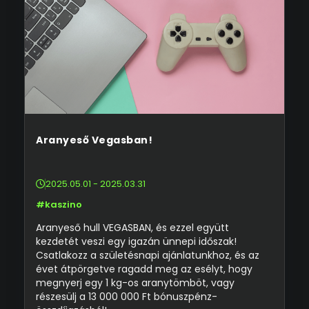
Aranyeső Vegasban!
2025.05.01 - 2025.03.31
#kaszino
Aranyeső hull VEGASBAN, és ezzel együtt
kezdetét veszi egy igazán ünnepi időszak!
Csatlakozz a születésnapi ajánlatunkhoz, és az
évet átpörgetve ragadd meg az esélyt, hogy
megnyerj egy 1 kg-os aranytömböt, vagy
részesülj a 13 000 000 Ft bónuszpénz-