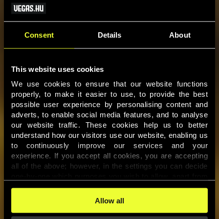
A túlzásba vitt szerencsejáték ártalmas,
szenvedélybetegség kialakulásához vezethet!
Consent
Details
About
FOGADOK
This website uses cookies
We use cookies to ensure that our website functions 
BÓNUSZFELTÉTELEK
properly, to make it easier to use, to provide the best 
possible user experience by personalising content and 
adverts, to enable social media features, and to analyse 
A sportfogadási bónusz összege fix 80 000 Ft.
our website traffic. These cookies help us to better 
A bónuszajánlat egy Játékos által csak egyszer
understand how our visitors use our website, enabling us 
vehető igénybe.
to continuously improve our services and your 
Sportfogadási bónuszból többet is igénybe lehet
experience. If you accept all cookies, you are accepting 
venni egyszerre, de ezek közül mindig csak egy lehet
all of the above; however, in the settings you can decide 
aktív státuszban a játékosszámlán. Ilyenkor az
one-by-one which purposes you wish to allow, apart from 
időben legkorábban igényelt lesz az „aktív”, a többi
pedig „függőben” státuszban lesz, azaz tétrakási
the cookies that are essential for the website to function. 
követelménye nem fog haladni. Amint teljesült az
You can find more information about the cookies used on 
Allow all
előző aktív bónusz tétrakási követelménye (vagy a
this website in our 
Cookies Policy
. 
Játékos lemond róla), vagy lejár a teljesítésre