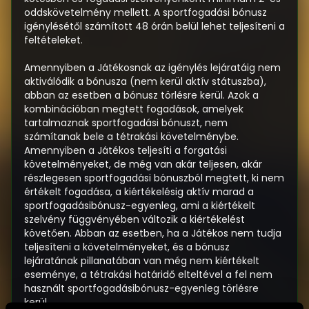
oddskövetelmény mellett. A sportfogadási bónusz
igénylésétől számított 48 órán belül lehet teljesíteni a
feltételeket.
Amennyiben a Játékosnak az igénylés lejáratáig nem
aktiválódik a bónusza (nem kerül aktív státuszba),
abban az esetben a bónusz törlésre kerül. Azok a
kombinációban megtett fogadások, amelyek
tartalmaznak sportfogadási bónuszt, nem
számítanak bele a tétrakási követelménybe.
Amennyiben a Játékos teljesíti a forgatási
követelményeket, de még van akár teljesen, akár
részlegesen sportfogadási bónuszból megtett, ki nem
értékelt fogadása, a kiértékelésig aktív marad a
sportfogadásibónusz-egyenleg, ami a kiértékelt
szelvény függvényében változik a kiértékelést
követően. Abban az esetben, ha a Játékos nem tudja
teljesíteni a követelményeket, és a bónusz
lejáratának pillanatában van még nem kiértékelt
eseménye, a tétrakási határidő elteltével a fel nem
használt sportfogadásibónusz-egyenleg törlésre
kerül.