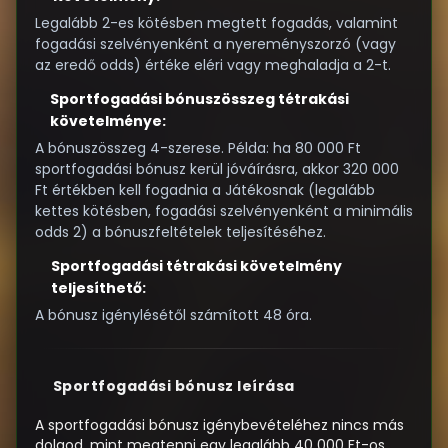
Legalább 2-es kötésben megtett fogadás, valamint
fogadási szelvényenként a nyereményszorzó (vagy
az eredő odds) értéke eléri vagy meghaladja a 2-t.
Sportfogadási bónuszösszeg tétrakási
követelménye:
A bónuszösszeg 4-szerese. Példa: ha 80 000 Ft
sportfogadási bónusz kerül jóváírásra, akkor 320 000
Ft értékben kell fogadnia a Játékosnak (legalább
kettes kötésben, fogadási szelvényenként a minimális
odds 2) a bónuszfeltételek teljesítéséhez.
Sportfogadási tétrakási követelmény
teljesíthető:
A bónusz igénylésétől számított 48 óra.
Sportfogadási bónusz leírása
A sportfogadási bónusz igénybevételéhez nincs más
dolgod, mint megtenni egy legalább 40 000 Ft-os