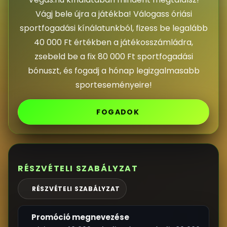
Vágj bele újra a játékba! Válogass óriási
sportfogadási kínálatunkból, fizess be legalább
40 000 Ft értékben a játékosszámládra,
zsebeld be a fix 80 000 Ft sportfogadási
bónuszt, és fogadj a hónap legizgalmasabb
sporteseményeire!
FOGADOK
RÉSZVÉTELI SZABÁLYZAT
RÉSZVÉTELI SZABÁLYZAT
Promóció megnevezése