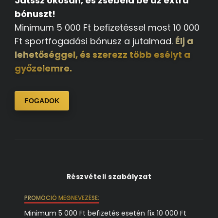
Játssz okosan, és zsebeld be az extra
bónuszt!
Minimum 5 000 Ft befizetéssel most 10 000
Ft sportfogadási bónusz a jutalmad.
Élj a
lehetőséggel, és szerezz több esélyt a
győzelemre.
FOGADOK
Részvételi szabályzat
PROMÓCIÓ MEGNEVEZÉSE:
Minimum 5 000 Ft befizetés esetén fix 10 000 Ft