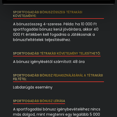
SPORTFOGADÁSI BÓNUSZÖSSZEG TÉTRAKÁSI
KÖVETELMÉNYE:
A bónuszösszeg 4-szerese. Példa: ha 10 000 Ft
sportfogadási bónusz kerül jóváírásra, akkor 40
000 Ft értékben kell fogadnia a Játékosnak a
bónuszfeltételek teljesítéséhez.
SPORTFOGADÁSI TÉTRAKÁSI KÖVETELMÉNY TELJESÍTHETŐ:
A bónusz igénylésétől számított 48 óra
SPORTFOGADÁSI BÓNUSZ FELHASZNÁLÁSÁNÁL A TÉTRAKÁSI
FELTÉTEL:
Labdarúgás esemény
SPORTFOGADÁSI BÓNUSZ LEÍRÁSA
A sportfogadási bónusz igénybevételéhez nincs
más dolgod, mint megtenni egy legalább 5 000