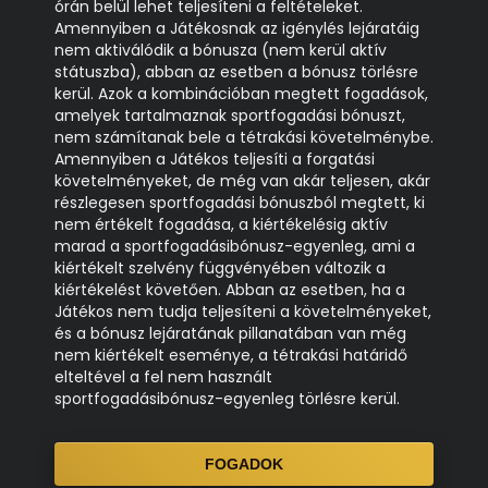
órán belül lehet teljesíteni a feltételeket.
Amennyiben a Játékosnak az igénylés lejáratáig
nem aktiválódik a bónusza (nem kerül aktív
státuszba), abban az esetben a bónusz törlésre
kerül. Azok a kombinációban megtett fogadások,
amelyek tartalmaznak sportfogadási bónuszt,
nem számítanak bele a tétrakási követelménybe.
Amennyiben a Játékos teljesíti a forgatási
követelményeket, de még van akár teljesen, akár
részlegesen sportfogadási bónuszból megtett, ki
nem értékelt fogadása, a kiértékelésig aktív
marad a sportfogadásibónusz-egyenleg, ami a
kiértékelt szelvény függvényében változik a
kiértékelést követően. Abban az esetben, ha a
Játékos nem tudja teljesíteni a követelményeket,
és a bónusz lejáratának pillanatában van még
nem kiértékelt eseménye, a tétrakási határidő
elteltével a fel nem használt
sportfogadásibónusz-egyenleg törlésre kerül.
FOGADOK