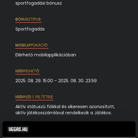
sportfogadási bónusz
BÓNUSZTÍPUS:
Sportfogadás
MOBILAPPLIKÁCIÓ:
Elérhető mobilapplikációban
IGÉNYELHETŐ:
2025. 08. 29. 15:00 – 2025. 08. 30. 23:59
IGÉNYLÉS 1. FELTÉTELE:
Aktív státuszú fiókkal és sikeresen azonosított,
aktív játékosszámlával rendelkezik a Játékos.
IGÉNYLÉS 2. FELTÉTELE: