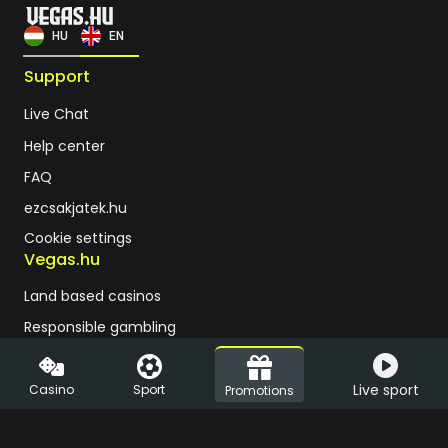
HU
EN
Support
Live Chat
Help center
FAQ
ezcsakjatek.hu
Cookie settings
Vegas.hu
Land based casinos
Responsible gambling
Our supervision
Terms of service
Live sport
Casino
Sport
Promotions
Privacy policy