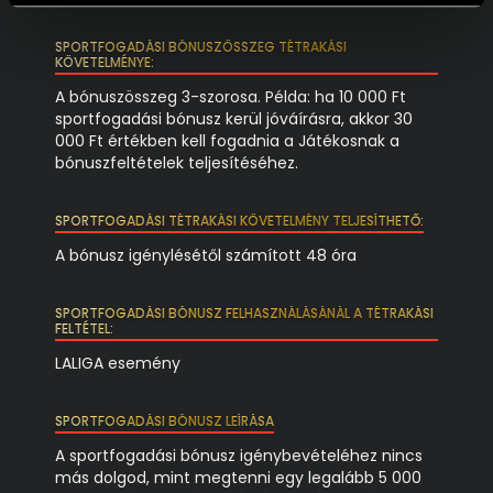
SPORTFOGADÁSI BÓNUSZÖSSZEG TÉTRAKÁSI
KÖVETELMÉNYE:
A bónuszösszeg 3-szorosa. Példa: ha 10 000 Ft
sportfogadási bónusz kerül jóváírásra, akkor 30
000 Ft értékben kell fogadnia a Játékosnak a
bónuszfeltételek teljesítéséhez.
SPORTFOGADÁSI TÉTRAKÁSI KÖVETELMÉNY TELJESÍTHETŐ:
A bónusz igénylésétől számított 48 óra
SPORTFOGADÁSI BÓNUSZ FELHASZNÁLÁSÁNÁL A TÉTRAKÁSI
FELTÉTEL:
LALIGA esemény
SPORTFOGADÁSI BÓNUSZ LEÍRÁSA
A sportfogadási bónusz igénybevételéhez nincs
más dolgod, mint megtenni egy legalább 5 000