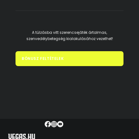
A túlzásba vitt szerencsejáték ártalmas,
szenvedélybetegség kialakulásához vezethet!
BÓNUSZ FELTÉTELEK