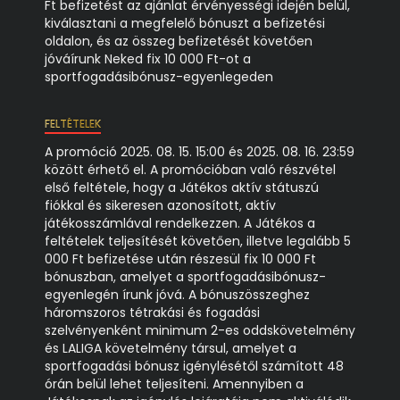
Ft befizetést az ajánlat érvényességi idején belül,
kiválasztani a megfelelő bónuszt a befizetési
oldalon, és az összeg befizetését követően
jóváírunk Neked fix 10 000 Ft-ot a
sportfogadásibónusz-egyenlegeden
FELTÉTELEK
A promóció 2025. 08. 15. 15:00 és 2025. 08. 16. 23:59
között érhető el. A promócióban való részvétel
első feltétele, hogy a Játékos aktív státuszú
fiókkal és sikeresen azonosított, aktív
játékosszámlával rendelkezzen. A Játékos a
feltételek teljesítését követően, illetve legalább 5
000 Ft befizetése után részesül fix 10 000 Ft
bónuszban, amelyet a sportfogadásibónusz-
egyenlegén írunk jóvá. A bónuszösszeghez
háromszoros tétrakási és fogadási
szelvényenként minimum 2-es oddskövetelmény
és LALIGA követelmény társul, amelyet a
sportfogadási bónusz igénylésétől számított 48
órán belül lehet teljesíteni. Amennyiben a