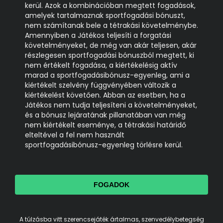
kerül. Azok a kombinációban megtett fogadások,
amelyek tartalmaznak sportfogadási bónuszt,
nem számítanak bele a tétrakási követelménybe.
Amennyiben a Játékos teljesíti a forgatási
követelményeket, de még van akár teljesen, akár
részlegesen sportfogadási bónuszból megtett, ki
nem értékelt fogadása, a kiértékelésig aktív
marad a sportfogadásibónusz-egyenleg, ami a
kiértékelt szelvény függvényében változik a
kiértékelést követően. Abban az esetben, ha a
Játékos nem tudja teljesíteni a követelményeket,
és a bónusz lejáratának pillanatában van még
nem kiértékelt eseménye, a tétrakási határidő
elteltével a fel nem használt
sportfogadásibónusz-egyenleg törlésre kerül.
FOGADOK
A túlzásba vitt szerencsejáték ártalmas, szenvedélybetegség