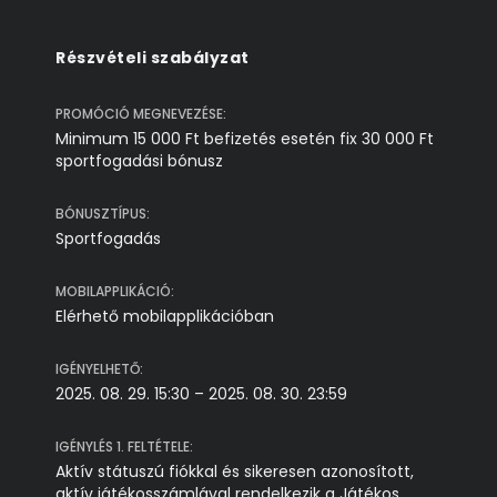
Részvételi szabályzat
PROMÓCIÓ MEGNEVEZÉSE:
Minimum 15 000 Ft befizetés esetén fix 30 000 Ft
sportfogadási bónusz
BÓNUSZTÍPUS:
Sportfogadás
MOBILAPPLIKÁCIÓ:
Elérhető mobilapplikációban
IGÉNYELHETŐ:
2025. 08. 29. 15:30 – 2025. 08. 30. 23:59
IGÉNYLÉS 1. FELTÉTELE:
Aktív státuszú fiókkal és sikeresen azonosított,
aktív játékosszámlával rendelkezik a Játékos.