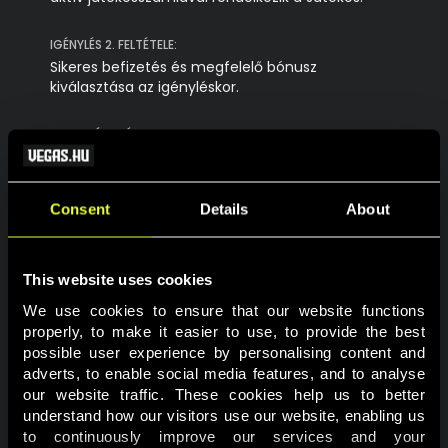
IGÉNYLÉS 2. FELTÉTELE:
Sikeres befizetés és megfelelő bónusz
kiválasztása az igényléskor.
BEFIZETÉSI MÓDOK:
SimplePay, K&H, paysafecard
KIVÉTEL:
Consent
Details
About
Offline készpénzes befizetés és banki utalás.
MINIMÁLIS BEFIZETÉS:
This website uses cookies
15 000 Ft( Paysafe: 15 789 Ft)
We use cookies to ensure that our website functions 
properly, to make it easier to use, to provide the best 
SPORTFOGADÁSI BÓNUSZ MÉRTÉKE:
possible user experience by personalising content and 
Fix 30 000 Ft bónusz
adverts, to enable social media features, and to analyse 
our website traffic. These cookies help us to better 
understand how our visitors use our website, enabling us 
ODDSKÖVETELMÉNY:
to continuously improve our services and your 
Fogadási szelvényenként minimális odds 2