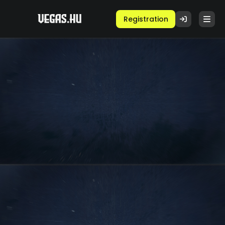
Registration