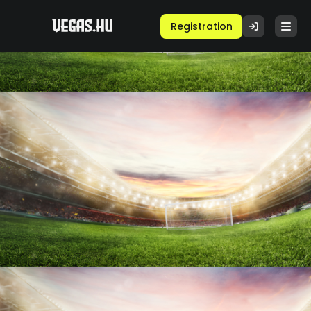
Registration