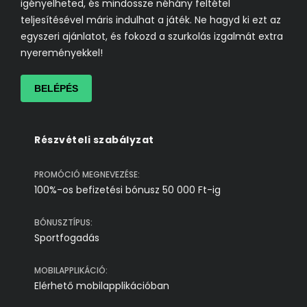
igényelheted, és mindössze néhány feltétel
teljesítésével máris indulhat a játék. Ne hagyd ki ezt az
egyszeri ajánlatot, és fokozd a szurkolás izgalmát extra
nyereményekkel!
BELÉPÉS
Részvételi szabályzat
PROMÓCIÓ MEGNEVEZÉSE:
100%-os befizetési bónusz 50 000 Ft-ig
BÓNUSZTÍPUS:
Sportfogadás
MOBILAPPLIKÁCIÓ:
Elérhető mobilapplikációban