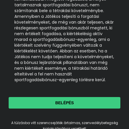
tartalmaznak sportfogadási bónuszt, nem
számítanak bele a tétrakási követelménybe.
Amennyiben a Játékos teljesíti a forgatási
követelményeket, de még van akár teljesen, akár
részlegesen sportfogadási bónuszból megtett, ki
nem értékelt fogadása, a kiértékelésig aktív
marad a sportfogadásibónusz-egyenleg, ami a
kiértékelt szelvény függvényében változik a
kiértékelést követően. Abban az esetben, ha a
Játékos nem tudja teljesíteni a követelményeket,
és a bónusz lejáratának pillanatában van még
nem kiértékelt eseménye, a tétrakási határidő
elteltével a fel nem használt
sportfogadásibónusz-egyenleg törlésre kerül.
BELÉPÉS
A túlzásba vitt szerencsejáték ártalmas, szenvedélybetegség
kialakulásához vezethet!