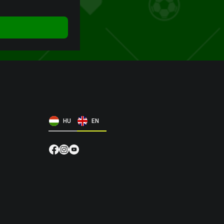
HU
EN