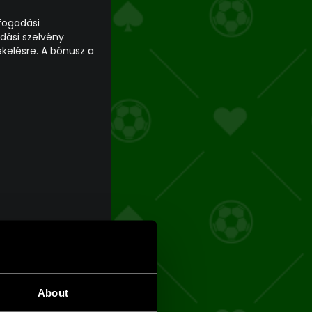
 fogadási
dási szelvény
ékelésre. A bónusz a
About