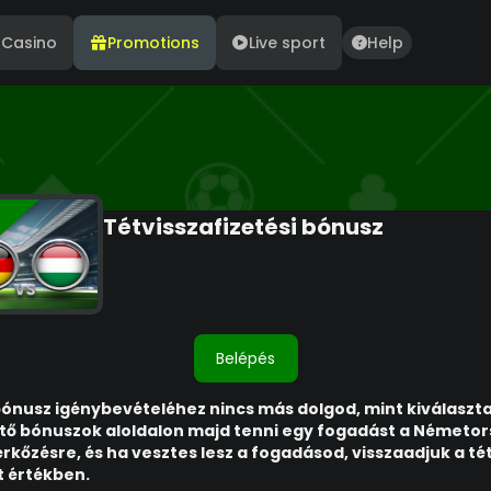
Casino
Promotions
Live sport
Help
Tétvisszafizetési bónusz
Belépés
ónusz igénybevételéhez nincs más dolgod, mint kiválaszta
ető bónuszok aloldalon majd tenni egy fogadást a Németo
őzésre, és ha vesztes lesz a fogadásod, visszaadjuk a té
 értékben.