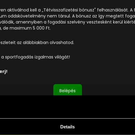
en aktiválnod kell a „Tétvisszafizetési bónusz" felhasználását. A
um oddskövetelmény nem társul. A bónusz az így megtett foga
iválódik, amennyiben a fogadási szelvény vesztesként kerül kiért
a, de maximum 5 000 Ft.
szleteit az alábbiakban olvashatod.
i a sportfogadás izgalmas világát!
erj!
Belépés
 bónusz
 2024.06.19. 19:30
Details