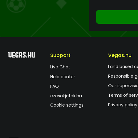
Support
Vegas.hu
Land based c
Live Chat
Responsible 
Help center
Our supervisi
FAQ
Terms of serv
ezcsakjatek.hu
Privacy policy
Cookie settings