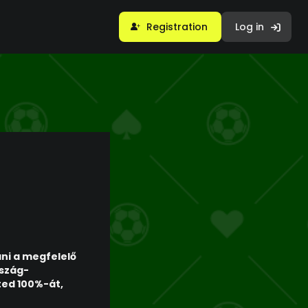
Registration
Log in
ni a megfelelő
rszág-
ted 100%-át,