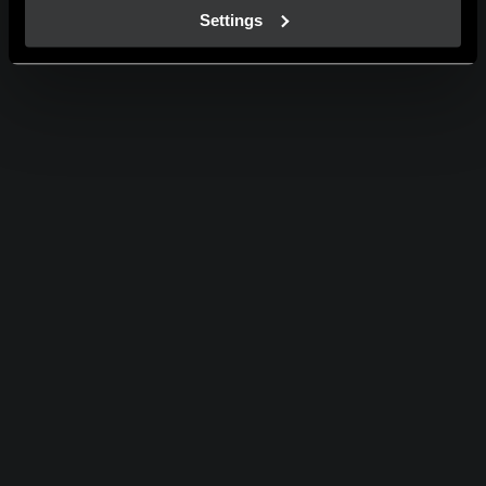
Settings