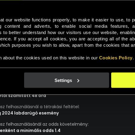
átuszú fiókkal és sikeresen azonosított, aktív játékosszámláv
ulását adta a „Személyes információk” oldalon, hogy szeretne
nyokban.
 our website functions properly, to make it easier to use, to p
ng content and adverts, to enable social media features, a
:
s to better understand how our visitors use our website, enabli
kiválasztása az igényléskor.
nce. If you accept all cookies, you are accepting all of the ab
ich purposes you wish to allow, apart from the cookies that are 
:
ország - Németország mérkőzésre és a Tétvisszafizetési bó
 about the cookies used on this website in our 
Cookies Policy
.
en.
sz mértéke:
%-a, de maximum 5 000 Ft.
Settings
kási követelmény teljesíthető:
étől számított 48 óra
z felhasználásnál a tétrakási feltétel:
 2024 labdarúgó esemény
sz felhasználásánál az odds követelmény:
enként a minimális odds 1.4