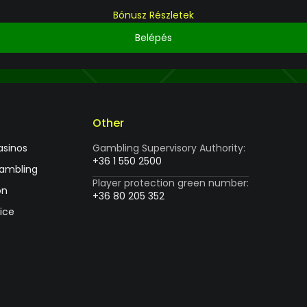
Bónusz Részletek
Belépés
Other
asinos
Gambling Supervisory Authority:
+36 1 550 2500
gambling
Player protection green number:
on
+36 80 205 352
ice