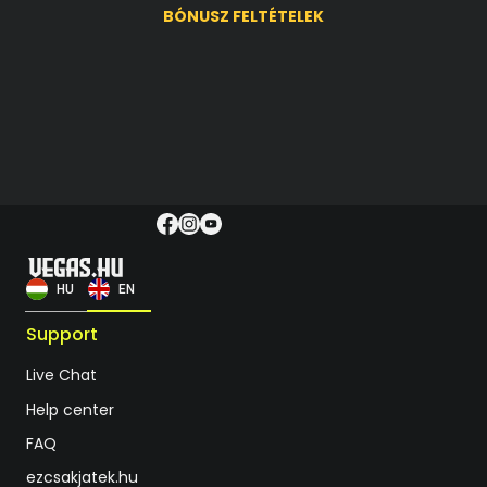
BÓNUSZ FELTÉTELEK
HU
EN
Support
Live Chat
Help center
FAQ
ezcsakjatek.hu