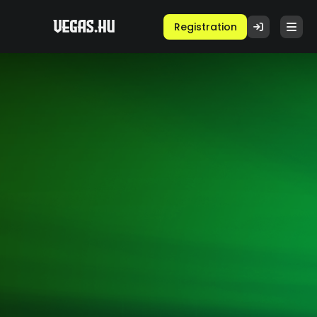
Registration