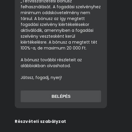
„Tétvisszafizetési bónusz"
felhasználását. A fogadási szelvényhez
minimum oddskövetelmény nem
társul. A bónusz az így megtett
fogadási szelvény kiértékelésekor
aktiválódik, amennyiben a fogadási
szelvény vesztesként kerül
kiértékelésre. A bónusz a megtett tét
100%-a, de maximum 20 000 Ft.
A bónusz további részleteit az
alábbiakban olvashatod.
Játssz, fogadj, nyerj!
BELÉPÉS
Részvételi szabályzat