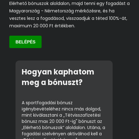
Elérhető bónuszok aloldalon, majd tenni egy fogadást a
Magyarország - Németország mérkőzésre, és ha
vesztes lesz a fogadásod, visszaadjuk a téted 100%-át,
maximum 20 000 Ft értékben.
BELÉPÉS
Hogyan kaphatom
meg a bónuszt?
A sportfogadási bónusz
igénybevételéhez nincs más dolgod,
mint kiválasztani a „Tétvisszafizetési
bónusz max 20 000 Ft-ig" bónuszt az
„Elérhető bónuszok” aloldalon. Utána, a
fogadási szelvényen aktiválnod kell a