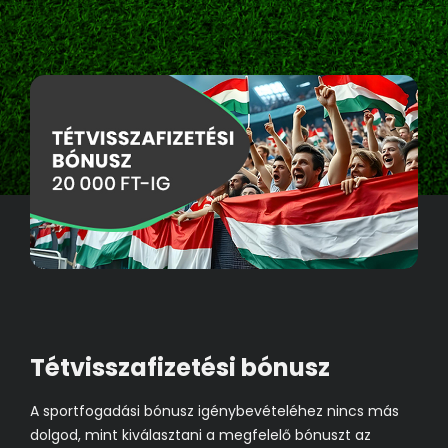
Tétvisszafizetési bónusz
A sportfogadási bónusz igénybevételéhez nincs más
dolgod, mint kiválasztani a megfelelő bónuszt az