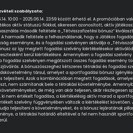
zvételi szabályzata:
14. 10:00 - 2025.06.14. 23:59 között érhető el. A promócióban val
tékos aktív státuszú fiókkal, sikeresen azonosított, aktív játékos
használás második feltétele a „Tétvisszafizetési bónusz” kiválasz
. A harmadik feltétele a felhasználásnak, hogy a Játékos fogadá
kság eseményre, és a fogadási szelvényen aktiválja a „Tétvisszaf
ónusz az így megtett fogadási szelvény kiértékelésekor aktiváló
esztesként kerül kiértékelésre. Amennyiben a fogadási szelvény 
 a fogadási szelvényen megjátszott összes fogadási esemény tör
zjóváírás. A bónuszösszeghez kétszeres tétrakási és fogadási s
skövetelmény társul, amelyet a sportfogadási bónusz igénylés
es teljesíteni. Azok a kombinációban megtett fogadások, amely
szt, nem számítanak bele a tétrakási követelménybe. Amennyi
si követelményeket, de még van akár teljesen, akár részlegesen s
 ki nem értékelt fogadása, a kiértékelésig aktív marad a sport
rtékelt szelvény függvényében változik a kiértékelést követően.
udja teljesíteni a követelményeket, és a bónusz lejáratának pi
énye, a tétrakási határidő elteltével a fel nem használt sport
rül.