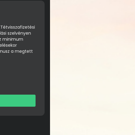
Tétvisszafizetési
dási szelvényen
hez minimum
elésekor
bónusz a megtett