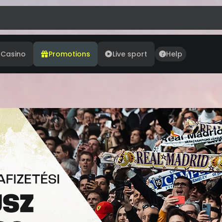
Casino
Promotions
Live sport
Help