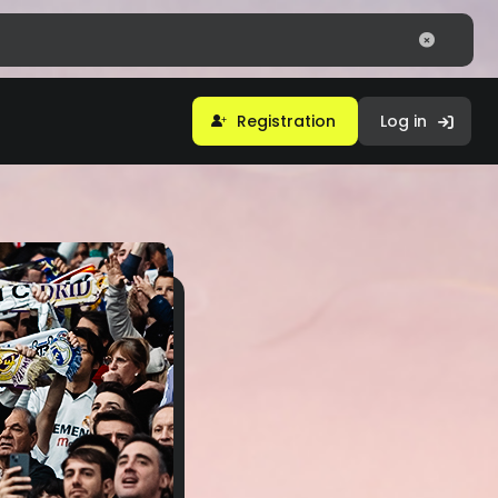
Registration
Log in