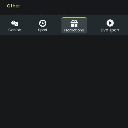
Other
Gambling Supervisory Authority:
+36 1 550 2500
Live sport
Casino
Sport
Promotions
Player protection green number:
+36 80 205 352
Vegas.hu is the first licensed online casino in Hungary, operated
by LVC Diamond Kft. (1088 Budapest, Rákóczi út 1-3.) Vegas.hu is
compliant with the responsible gambling regulations. The online
casino uses Finnplay’s Titan platform, which is deemed safe and
secure for online gambling related transactions by its official
auditor: HUNGUARD Kft. Vegas.hu’s partner gaming providers are
Play’n’Go, Amusnet, iSoftBet, Novomatic (Greentube), NetEnt, Ezugi,
Amatic, Nolimit City, Habanero, Merkur, Red Tiger, Yggdrasil, Big
Time Gaming, Playson, Pragmatic Play, Evolution, Spinomenal,