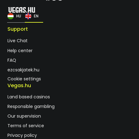
HU
EN
Support
Live Chat
Help center
FAQ
ezcsakjatek.hu
Cookie settings
Vegas.hu
Land based casinos
Responsible gambling
Our supervision
Terms of service
Privacy policy