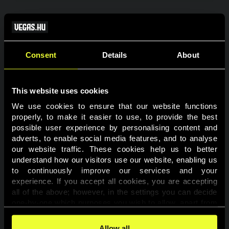
Részvételi szabályzat
Consent
Details
About
BÓNUSZTÍPUS:
Nyeremény+
This website uses cookies
MOBILAPPLIKÁCIÓ:
Elérhető mobilapplikációban
We use cookies to ensure that our website functions 
properly, to make it easier to use, to provide the best 
FELHASZNÁLHATÓ:
possible user experience by personalising content and 
2025. 07. 26. 10:00 – 2025. 07. 26. 22:00
adverts, to enable social media features, and to analyse 
our website traffic. These cookies help us to better 
understand how our visitors use our website, enabling us 
IGÉNYLÉS 1. FELTÉTELE:
to continuously improve our services and your 
A Játékos aktív státuszú fiókkal és sikeresen
experience. If you accept all cookies, you are accepting 
azonosított, aktív játékosszámlával rendelkezik.
all of the above; however, in the settings you can decide 
one-by-one which purposes you wish to allow, apart from 
IGÉNYLÉS 2. FELTÉTELE:
the cookies that are essential for the website to function. 
„Nyeremény+” funkció aktiválása a fogadási
You can find more information about the cookies used on 
Allow all