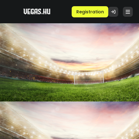
Registration