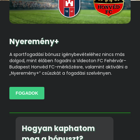
Nyeremény+
A sportfogadási bónusz igénybevételéhez nincs más
dolgod, mint élőben fogadni a Videoton FC Fehérvár–
Budapest Honvéd FC-mérkőzésre, valamint aktiválni a
„Nyeremény+” csúszkát a fogadási szelvényen.
FOGADOK
Hogyan kaphatom
meg a bónuszt?