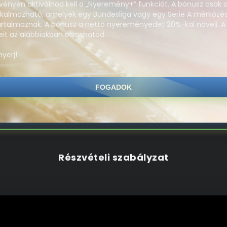
lvényen aktiválnod kell a „Nyeremény+” funkciót. A bónusz csak 
lkalmazható, amelyek egy Bundesliga vagy egy Serie A mérkőzé
artalmaznak. A bónusz a nettó nyereményedet 20%-kal növeli. A
eit az alábbiakban olvashatod.
nyerj!
FOGADOK
Részvételi szabályzat