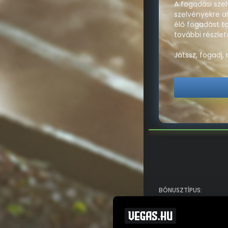
A fogadási sze
szelvényekre a
élő fogadást t
további részlet
Játssz, fogadj, 
BÓNUSZTÍPUS:
Nyeremény+
FELHASZNÁLHATÓ: