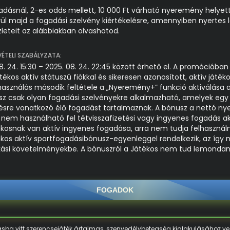
adásnál, 2-es odds mellett, 10 000 Ft várható nyeremény helyett 
l majd a fogadási szelvény kiértékelésre, amennyiben nyertes le
leteit az alábbiakban olvashatod.
ÉTELI SZABÁLYZATA:
. 24. 15:30 – 2025. 08. 24. 22:45 között érhető el. A promócióban 
átékos aktív státuszú fiókkal és sikeresen azonosított, aktív játé
használás második feltétele a „Nyeremény+” funkció aktiválása 
sz csak olyan fogadási szelvényekre alkalmazható, amelyek egy
ésre vonatkozó élő fogadást tartalmaznak. A bónusz a nettó 
z nem használható fel tétvisszafizetési vagy ingyenes fogadás ak
osnak van aktív ingyenes fogadása, arra nem tudja felhasználn
os aktív sportfogadásibónusz-egyenleggel rendelkezik, az így 
kási követelményekbe. A bónuszról a Játékos nem tud lemondani
FOGADOK
ásba vitt szerencsejáték ártalmas, szenvedélybetegség kialakulásához ve