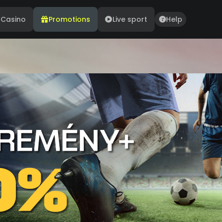
Casino
Promotions
Live sport
Help