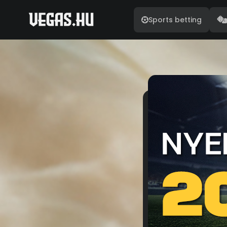
Sports betting