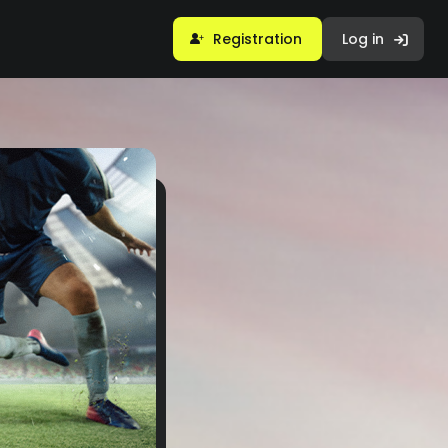
Registration
Log in