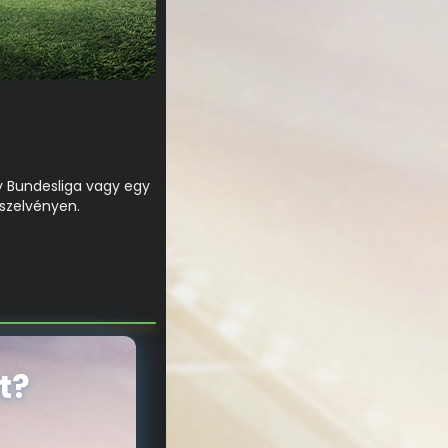
y Bundesliga vagy egy
 szelvényen.
t?