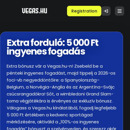
Registration
Extra forduló: 5 000 Ft
ingyenes fogadás
Extra bónusz vár a Vegas.hu-n! Zsebeld be a
pénteki ingyenes fogadást, majd tippelj a 2026-os
foci-vb negyeddöntőire: a Spanyolország–
Belgium, a Norvégia–Anglia és az Argentína–Svájc
csúcsrangadókra! Sőt, a wimbledoni Grand Slam-
torna végjátékára is érvényes az exkluzív bónusz.
Válogass a Vegas.hu kínálatából, fogadj legfeljebb
5 000 Ft értékben a kedvenc sportágad
mérkőzésére, aktiváld a „100%-os ingyenes
fogadás” bónuszt a szelvényeden, és szerezz akár