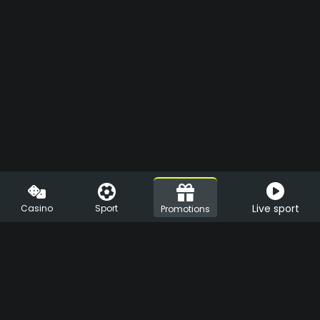
Live sport
Casino
Sport
Promotions