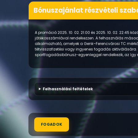
Bónuszajánlat részvételi szab
A promóció 2025. 10. 02. 21:00 és 2025. 10. 02. 22:45 közö
játékosszámlával rendelkezzen. A felhasználás második
alkalmazható, amelyek a Genk–Ferencvárosi TC mérkőz
tétvisszafizetési vagy ingyenes fogadás aktiválására
sportfogadásibónusz-egyenleggel rendelkezik, az így m
Felhasználási feltételek
FOGADOK