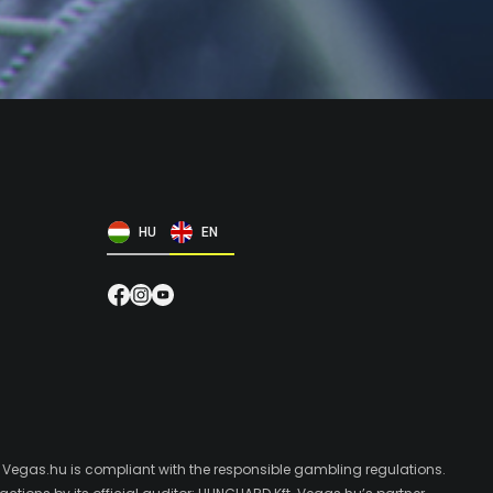
HU
EN
.) Vegas.hu is compliant with the responsible gambling regulations.