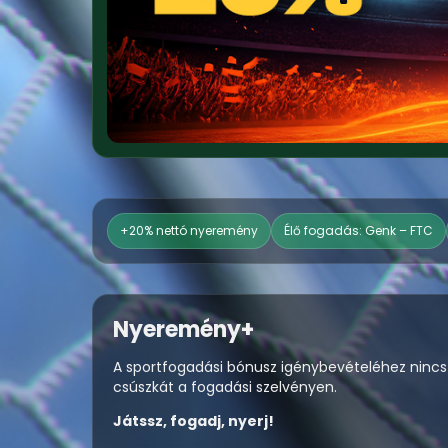
+20% nettó nyeremény
Élő fogadás: Genk – FTC
Nyeremény+
A sportfogadási bónusz igénybevételéhez nincs
csúszkát a fogadási szelvényen.
Játssz, fogadj, nyerj!