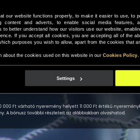
Felhasználható:
2025. 10. 02. 21
al és sikeresen azonosított, aktív
Igénylés 2. feltétele:
„Nyeremén
 our website functions properly, to make it easier to use, to p
ng content and adverts, to enable social media features, a
s to better understand how our visitors use our website, enabli
lvény nettó nyereményének 20%-a.
nce. If you accept all cookies, you are accepting all of the ab
ich purposes you wish to allow, apart from the cookies that are 
 about the cookies used on this website in our 
Cookies Policy
.
Settings
 más dolgod, mint élőben fogadni a Genk–Ferencvárosi TC mérkő
adási szelvény nettó nyereményére + 20%-ot biztosít.

10 000 Ft várható nyeremény helyett 11 000 Ft értékű nyereményk
y. A bónusz további részleteit az alábbiakban olvashatod.  
