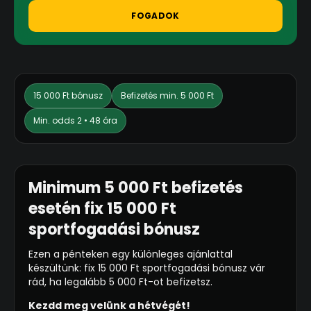
FOGADOK
15 000 Ft bónusz
Befizetés min. 5 000 Ft
Min. odds 2 • 48 óra
Minimum 5 000 Ft befizetés
esetén fix 15 000 Ft
sportfogadási bónusz
Ezen a pénteken egy különleges ajánlattal
készültünk: fix 15 000 Ft sportfogadási bónusz vár
rád, ha legalább 5 000 Ft-ot befizetsz.
Kezdd meg velünk a hétvégét!