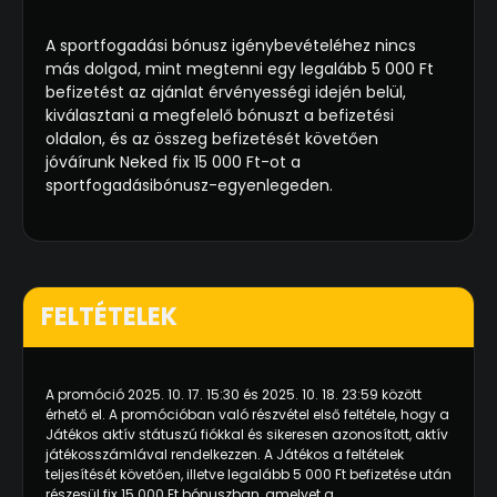
A sportfogadási bónusz igénybevételéhez nincs 
más dolgod, mint megtenni egy legalább 5 000 Ft 
befizetést az ajánlat érvényességi idején belül, 
kiválasztani a megfelelő bónuszt a befizetési 
oldalon, és az összeg befizetését követően 
jóváírunk Neked fix 15 000 Ft-ot a 
sportfogadásibónusz-egyenlegeden.

FELTÉTELEK
A promóció 2025. 10. 17. 15:30 és 2025. 10. 18. 23:59 között 
érhető el. A promócióban való részvétel első feltétele, hogy a 
Játékos aktív státuszú fiókkal és sikeresen azonosított, aktív 
játékosszámlával rendelkezzen. A Játékos a feltételek 
teljesítését követően, illetve legalább 5 000 Ft befizetése után 
részesül fix 15 000 Ft bónuszban, amelyet a 