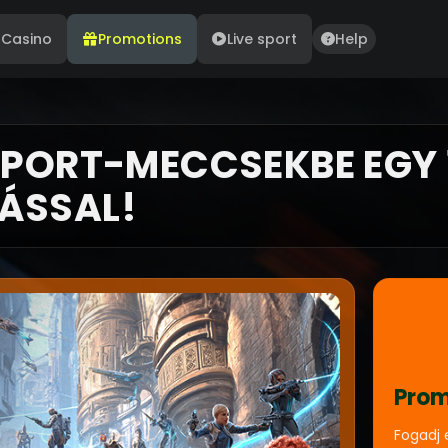
Casino
Promotions
Live sport
Help
SPORT-MECCSEKBE EGY 
ÁSSAL!
Prom
Fogadj 