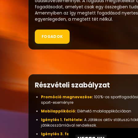
oddskövetelménnyel. A fogadás megtételekor ak
fogadásodat, amelyet csak egy összegben tuds
Amennyiben az így megtett fogadásod nyerteskén
egyenlegeden, a megtett tét nélkül.
FOGADOK
Részvételi szabályzat
Promóció megnevezése:
100%-os sportfogadási
sport-eseményre
Mobilapplikáció:
Elérhető mobilapplikációban
Igénylés 1. feltétele:
A Játékos aktív státuszú fiókk
játékosszámlával rendelkezik.
Igénylés 3. feltétele:
E-sport vagy e-labdarúgá