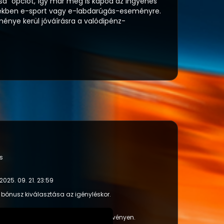
a” opciót, így már meg is kapod az ingyenes
tékben e-sport vagy e-labdarúgás-eseményre.
énye kerül jóváírásra a valódipénz-
s
 2025. 09. 21. 23:59
 bónusz kiválasztása az igényléskor.
fogadás aktiválása a fogadási szelvényen.