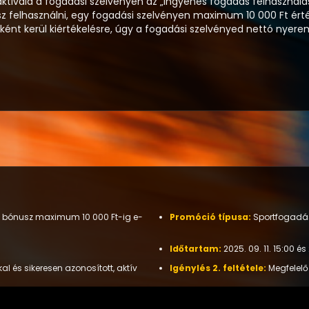
tiváld a fogadási szelvényen az „Ingyenes fogadás felhasználás
z felhasználni, egy fogadási szelvényen maximum 10 000 Ft ér
t kerül kiértékelésre, úgy a fogadási szelvényed nettó nyerem
 bónusz maximum 10 000 Ft-ig e-
Promóció típusa:
Sportfogadá
Időtartam:
2025. 09. 11. 15:00 és
al és sikeresen azonosított, aktív
Igénylés 2. feltétele:
Megfelelő
s-eseményekre megtett maximum 10
Igénylés 4. feltétele:
Ingyenes 