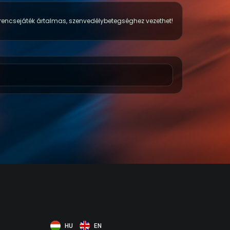
zerencsejáték ártalmas, szenvedélybetegséghez vezethet!
HU
EN