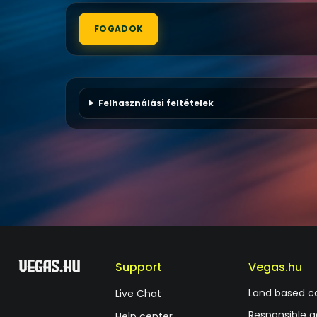
FOGADOK
Felhasználási feltételek
Support
Vegas.hu
Land based c
Live Chat
Responsible 
Help center