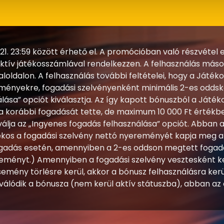
 aktív játékosszámlával rendelkezzen. A felhasználás másod
aloldalon. A felhasználás további feltételei, hogy a Játé
nyekre, fogadási szelvényenként minimális 2-es oddsköv
lása” opciót kiválasztja. Az így kapott bónuszból a Ját
 korábbi fogadását tette, de maximum 10 000 Ft értékben
iválja az „Ingyenes fogadás felhasználása” opciót. Abban 
tékos a fogadási szelvény nettó nyereményét kapja meg a
 fogadás esetén, amennyiben a 2-es oddson megtett fogadá
reményt.) Amennyiben a fogadási szelvény vesztesként ker
emény törlésre kerül, akkor a bónusz felhasználásra kerül
válódik a bónusza (nem kerül aktív státuszba), abban az e