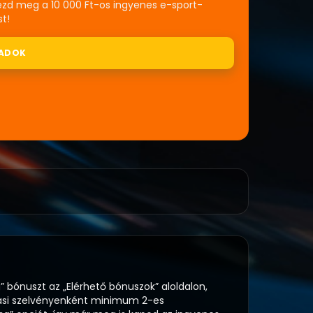
ezd meg a 10 000 Ft-os ingyenes e-sport-
t!
ADOK
 bónuszt az „Elérhető bónuszok” aloldalon,
ási szelvényenként minimum 2-es