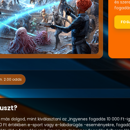
és szer
fogadás
FOG
in. 2.00 odds
uszt?
ás dolgod, mint kiválasztani az „Ingyenes fogadás 10 000 Ft-ig”
Ft értékben e-sport vagy e-labdarúgás -eseményekre, fogad