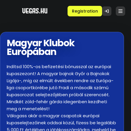
Registration
Magyar Klubok
Európában
Indítsd 100%-os befizetési bónusszal az európai
kupaszezont! A magyar bajnok Győr a Bajnokok
Ligája-, míg az elmúlt években rendre az Európa-
liga csoportkörébe jutó Fradi a második számú
kupasorozat selejtezőjében próbál szerencsét.
Mindkét zöld-fehér gárda idegenben kezdheti
meg a menetelést!
Válogass akár a magyar csapatok európai
kupaselejtezőinek oddsai közül, fizess be legalább
5 000 Ft értékben a játékosszámládra, zsebeld be