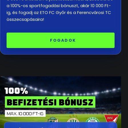
a 100%-os sportfogadási bónuszt, akár 10 000 Ft-
ig, és fogadj az ETO FC Győr és a Ferencvárosi TC
összecsapásaira!
FOGADOK