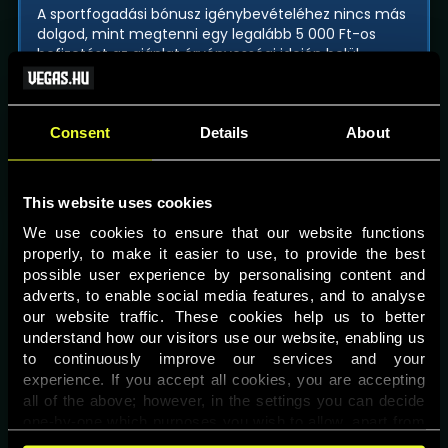
A sportfogadási bónusz igénybevételéhez nincs más
dolgod, mint megtenni egy legalább 5 000 Ft-os
befizetést az ajánlat érvényességi idején belül,
kiválasztani a megfelelő bónuszt a befizetési oldalon,
és az összeg befizetésének pillanatában jóváírjuk
Neked a befizetett összeg 100%-át, de legfeljebb 20
Consent
Details
About
000 Ft-ot a sportfogadásibónusz-egyenlegeden.
FOGADOK
This website uses cookies
We use cookies to ensure that our website functions 
FELTÉTELEK
properly, to make it easier to use, to provide the best 
possible user experience by personalising content and 
adverts, to enable social media features, and to analyse 
A promóció 2025. 09. 05. 13:00 és 2025. 09. 05. 23:59
our website traffic. These cookies help us to better 
között érhető el. A promócióban való részvétel első
understand how our visitors use our website, enabling us 
feltétele, hogy a Játékos aktív státuszú fiókkal és
to continuously improve our services and your 
sikeresen azonosított, aktív játékosszámlával
experience. If you accept all cookies, you are accepting 
rendelkezzen. A Játékos a feltételek teljesítését
all of the above; however, in the settings you can decide 
követően részesül 20 000 Ft-ig 100%-os
one-by-one which purposes you wish to allow, apart from 
sportfogadási bónuszban, amelyet a
sportfogadásibónusz-egyenlegén írunk jóvá. A
the cookies that are essential for the website to function. 