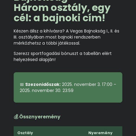
Három osztály, egy
cél: a bajnoki cím!
Készen állsz a kihívásra? A Vegas Bajnokság I., II. és
III. osztályában most bajnoki rendszerben
mérkőzhetsz a többi játékossal.
Szerezz sportfogadási bónuszt a tabellán elért
helyezésed alapján!
📅
Szezonidőszak:
2025. november 3. 17:00 –
2025. november 30. 23:59
💰 Össznyeremény
Osztály
Nyeremény