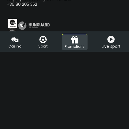
+36 80 205 352
Vegas.hu is the first licensed online casino in Hungary, operated
Live sport
Casino
Sport
Promotions
by LVC Diamond Kft. (1088 Budapest, Rákóczi út 1-3.) Vegas.hu is
compliant with the responsible gambling regulations. The online
casino uses Finnplay’s Titan platform, which is deemed safe and
secure for online gambling related transactions by its official
auditor: HUNGUARD Kft. Vegas.hu’s partner gaming providers are
Play’n’Go, Amusnet, iSoftBet, Novomatic (Greentube), NetEnt, Ezugi,
Amatic, Nolimit City, Habanero, Merkur, Red Tiger, Yggdrasil, Big
Time Gaming, Playson, Pragmatic Play, Evolution, Spinomenal,
Relax, Evoplay, Hacksaw, EGT Digital, Thunderkick, Bee-Fee,
Booming Games, ELK, Synot, Spribe, Eurasian, Playtech, Fazi, Swintt
and Endorphina. The partner of Vegas Sport is Altenar. Their
games are optimized for the latest version of Chrome. Vegas.hu’s
operations are supervised by the Hungarian Gaming Board.