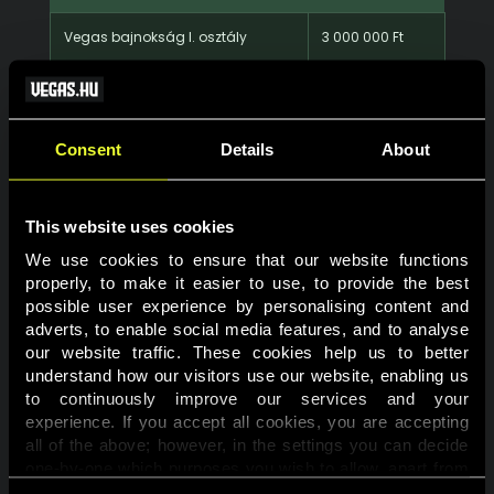
Vegas bajnokság I. osztály
3 000 000 Ft
Vegas bajnokság II. osztály
2 000 000 Ft
Vegas bajnokság III. osztály
1 000 000 Ft
Consent
Details
About
🎯 Hogyan gyűjthetsz pontokat?
This website uses cookies
Nyertes fogadásaiddal pontokat szerzel, és minden
We use cookies to ensure that our website functions 
magyar labdarúgó eseményt tartalmazó nyertes
properly, to make it easier to use, to provide the best 
fogadás duplán számít!
possible user experience by personalising content and 
adverts, to enable social media features, and to analyse 
A szezon végén a tabellán elfoglalt helyezésed
our website traffic. These cookies help us to better 
alapján részesülsz a sportfogadási bónuszból.
understand how our visitors use our website, enabling us 
to continuously improve our services and your 
experience. If you accept all cookies, you are accepting 
Vegas bajnokság
all of the above; however, in the settings you can decide 
I. osztály
one-by-one which purposes you wish to allow, apart from 
the cookies that are essential for the website to function. 