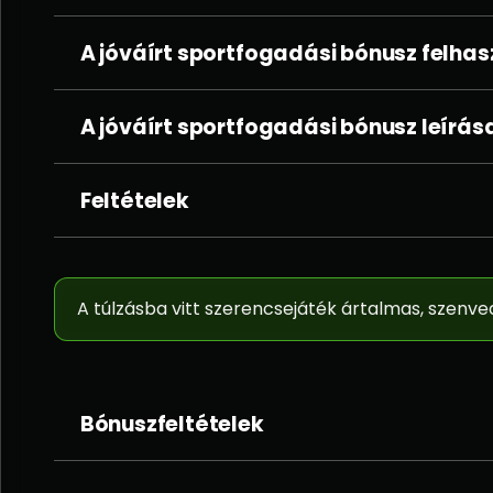
A jóváírt sportfogadási bónusz felhasz
A jóváírt sportfogadási bónusz leírás
Feltételek
A túlzásba vitt szerencsejáték ártalmas, szenv
Bónuszfeltételek