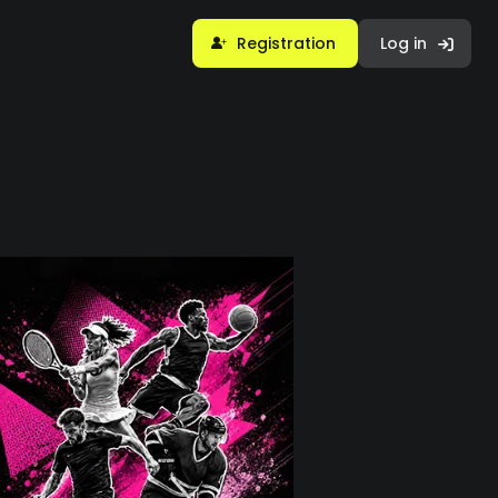
Registration
Log in