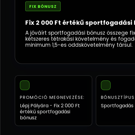
FIX BÓNUSZ
Fix 2 000 Ft értékű sportfogadási
A jóváírt sportfogadási bónusz összege fi
kétszeres tétrakási követelmény és fogad
minimum 1,5-es oddskövetelmény társul.
PROMÓCIÓ MEGNEVEZÉSE:
BÓNUSZTÍPUS
Lépj Pályára - Fix 2 000 Ft
Sportfogadás
értékű sportfogadási
bónusz