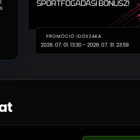
2
s
PROMÓCIÓ IDŐSZAKA:
2026. 07. 01. 13:30 – 2026. 07. 31. 23:59
at