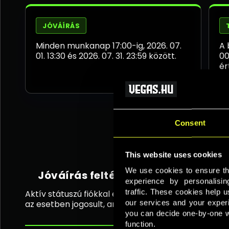
JÓVÁÍRÁS
Minden munkanap 17:00-ig, 2026. 07.
A 
01. 13:30 és 2026. 07. 31. 23:59 között.
00
ér
Consent
This website uses cookies
We use cookies to ensure that
Jóváírás feltétele:
experience by personalisi
traffic. These cookies help u
Aktív státuszú fiókkal és sikeresen azonosított, ak
our services and your experie
az esetben jogosult, amennyiben előzetesen hozzá
you can decide one-by-one wh
function. 