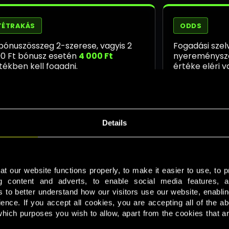
TÉTRAKÁS
ODDS
bónuszösszeg 2-szerese, vagyis 2
Fogadási sze
0 Ft bónusz esetén
4 000 Ft
nyereményszo
tékben kell fogadni.
értéke eléri 
et.
Details
IGÉNYBE VESZEM
 our website functions properly, to make it easier to use, to p
ng content and adverts, to enable social media features, a
s to better understand how our visitors use our website, enabli
tív játékosszámlával rendelkezik a Játékos, és a bónusz j
nce. If you accept all cookies, you are accepting all of the ab
járult ahhoz, hogy bónuszban részesülhessen.
ich purposes you wish to allow, apart from the cookies that are 