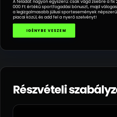
A feladat nagyon egyszerű: csak vágd zsebre a fix 
000 Ft értékű sportfogadási bónuszt, majd válogas
a legizgalmasabb júliusi sportesemények népszerű
piacai közül, és add fel a nyerő szelvényt!
IGÉNYBE VESZEM
Részvételi szabályz